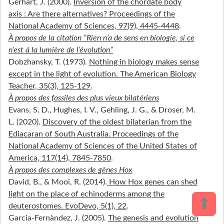
Gerhart, J. (2000).
Inversion of the chordate body
axis : Are there alternatives? Proceedings of the
National Academy of Sciences, 97(9), 4445‑4448
.
À propos de la citation “Rien n’a de sens en biologie, si ce
n’est à la lumière de l’évolution”
Dobzhansky, T. (1973).
Nothing in biology makes sense
except in the light of evolution. The American Biology
Teacher, 35(3), 125‑129
.
À propos des fossiles des plus vieux bilatériens
Evans, S. D., Hughes, I. V., Gehling, J. G., & Droser, M.
L. (2020).
Discovery of the oldest bilaterian from the
Ediacaran of South Australia. Proceedings of the
National Academy of Sciences of the United States of
America, 117(14), 7845‑7850
.
À propos des complexes de gènes Hox
David, B., & Mooi, R. (2014).
How Hox genes can shed
light on the place of echinoderms among the
⬆
deuterostomes. EvoDevo, 5(1), 22
.
Garcia-Fernàndez, J. (2005).
The genesis and evolution