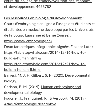
cours-du-college-de-france/evolution-des-genomes-
et-developpement-4453782
Les ressources en biologie du développement
:
Cours d'embryologie en ligne à l'usage des étudiants et
étudiantes en médecine développé par les Universités
de Fribourg, Lausanne et Berne (Suisse) :
https://www.embryology.ch/
Deux fantastiques infographies signées Eleanor Lutz :
https://tabletopwhale.com/2014/12/16/how-to-
build-a-human.html
&
https://tabletopwhale.com/2016/12/21/how-to-
build-a-human-ii.html
Barresi, M. J. F., Gilbert, S. F. (2020).
Developmental
biology
.
Carlson, B. M. (2019).
Human embryology and
developmental biology
.
Foucrier, J., Franquinet, R., & Vervoort, M. (2019).
Atlas d’embryologie descriptive
.