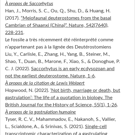
À propos de Saccorhytus
Han, J., Morris, S. C., Ou, Q., Shu, D., & Huang, H.
(2017).
“Meiofaunal deuterostomes from the basal
Cambrian of Shaanxi (China)”. Nature, 542(7640),
228‑231
.
Le fossile a très récemment été réinterprété comme
n’appartenant pas à la lignée des Deutérostomiens
Liu, Y., Carlisle, E., Zhang, H., Yang, B., Steiner, M.,
Shao, T., Duan, B., Marone, F., Xiao, S., & Donoghue, P.
C. J. (2022).
Saccorhytus is an early ecdysozoan and
not the earliest deuterostome. Nature, 1‑6
.
À propos de la citation de Lewis Wolpert
Hopwood, N. (2022).
‘Not birth, marriage or death, but
gastrulation’: The life of a quotation in biology. The
British Journal for the History of Science, 55(1), 1‑26
.
À propos de la gastrulation humaine
Tyser, R. C. V., Mahammadov, E., Nakanoh, S., Vallier,
L., Scialdone, A., & Srinivas, S. (2021).
Single-cell
transcriptomic characterization of a gastrulating