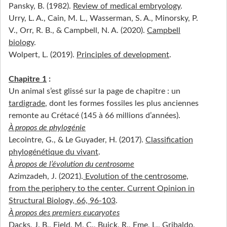
Pansky, B. (1982).
Review of medical embryology
.
Urry, L. A., Cain, M. L., Wasserman, S. A., Minorsky, P.
V., Orr, R. B., & Campbell, N. A. (2020).
Campbell
biology
.
Wolpert, L. (2019).
Principles of development
.
Chapitre 1
:
Un animal s’est glissé sur la page de chapitre : un
tardigrade
, dont les formes fossiles les plus anciennes
remonte au Crétacé (145 à 66 millions d’années).
À propos de phylogénie
Lecointre, G., & Le Guyader, H. (2017).
Classification
phylogénétique du vivant
.
À propos de l’évolution du centrosome
Azimzadeh, J. (2021).
Evolution of the centrosome,
from the periphery to the center. Current Opinion in
Structural Biology, 66, 96‑103
.
À propos des premiers eucaryotes
Dacks, J. B., Field, M. C., Buick, R., Eme, L., Gribaldo,