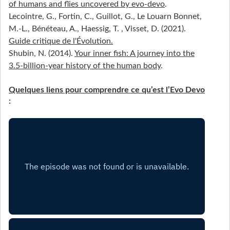
of humans and flies uncovered by evo-devo
.
Lecointre, G., Fortin, C., Guillot, G., Le Louarn Bonnet,
M.-L., Bénéteau, A., Haessig, T. , Visset, D. (2021).
Guide critique de l'Évolution.
Shubin, N. (2014).
Your inner fish: A journey into the
3.5-billion-year history of the human body
.
Quelques liens pour comprendre ce qu’est l’Evo Devo
: