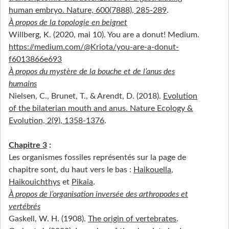
human embryo. Nature, 600(7888), 285‑289
.
À propos de la topologie en beignet
Willberg, K. (2020, mai 10). You are a donut! Medium.
https://medium.com/@Kriota/you-are-a-donut-
f6013866e693
À propos du mystère de la bouche et de l’anus des
humains
Nielsen, C., Brunet, T., & Arendt, D. (2018).
Evolution
of the bilaterian mouth and anus. Nature Ecology &
Evolution, 2(9), 1358‑1376
.
Chapitre 3
:
Les organismes fossiles représentés sur la page de
chapitre sont, du haut vers le bas :
Haikouella
,
Haikouichthys
et
Pikaia
.
À propos de l’organisation inversée des arthropodes et
vertébrés
Gaskell, W. H. (1908).
The origin of vertebrates
.