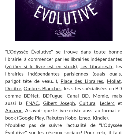
"L'Odyssée Évolutive" se trouve dans toute bonne
librairie, à commencer par les librairies indépendantes
(
vérifier si le livre est en stock
),
Les Libraires.fr
, les
librairies indépendantes parisiennes
(ouais ouais,
parigot tête de veau...),
Place des Libraires
,
Mollat
,
Decitre
,
Ombres Blanches
, les sites spécialisées en BD
comme
BDNet
,
BDFugue
,
Canal BD
,
Momie
, mais
aussi la
FNAC
,
Gibert Joseph
,
Cultura
,
Leclerc
et
Amazon
. A savoir que le livre existe aussi au format e-
book (
Google Play
,
Rakuten Kobo
,
Izneo
,
Kindle
).
N'oubliez pas de suivre l'actualité de "L'Odyssée
Évolutive" sur les réseaux sociaux! Pour cela, il faut