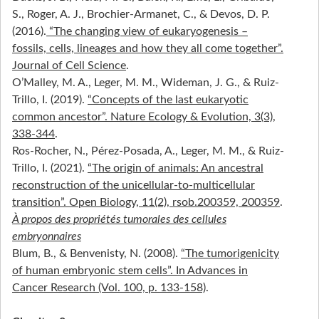
S., Roger, A. J., Brochier-Armanet, C., & Devos, D. P.
(2016).
“The changing view of eukaryogenesis –
fossils, cells, lineages and how they all come together”.
Journal of Cell Science
.
O’Malley, M. A., Leger, M. M., Wideman, J. G., & Ruiz-
Trillo, I. (2019).
“Concepts of the last eukaryotic
common ancestor”. Nature Ecology & Evolution, 3(3),
338‑344
.
Ros-Rocher, N., Pérez-Posada, A., Leger, M. M., & Ruiz-
Trillo, I. (2021).
“The origin of animals: An ancestral
reconstruction of the unicellular-to-multicellular
transition”. Open Biology, 11(2), rsob.200359, 200359
.
À propos des propriétés tumorales des cellules
embryonnaires
Blum, B., & Benvenisty, N. (2008).
“The tumorigenicity
of human embryonic stem cells”. In Advances in
Cancer Research (Vol. 100, p. 133‑158)
.