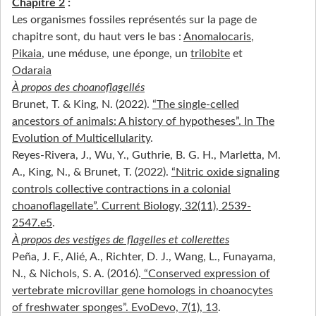
Chapitre 2
:
Les organismes fossiles représentés sur la page de
chapitre sont, du haut vers le bas :
Anomalocaris
,
Pikaia
, une méduse, une éponge, un
trilobite
et
Odaraia
À propos des choanoflagellés
Brunet, T. & King, N. (2022).
“The single-celled
ancestors of animals: A history of hypotheses”. In The
Evolution of Multicellularity
.
Reyes-Rivera, J., Wu, Y., Guthrie, B. G. H., Marletta, M.
A., King, N., & Brunet, T. (2022).
“Nitric oxide signaling
controls collective contractions in a colonial
choanoflagellate”. Current Biology, 32(11), 2539-
2547.e5
.
À propos des vestiges de flagelles et collerettes
Peña, J. F., Alié, A., Richter, D. J., Wang, L., Funayama,
N., & Nichols, S. A. (2016).
“Conserved expression of
vertebrate microvillar gene homologs in choanocytes
of freshwater sponges”. EvoDevo, 7(1), 13
.