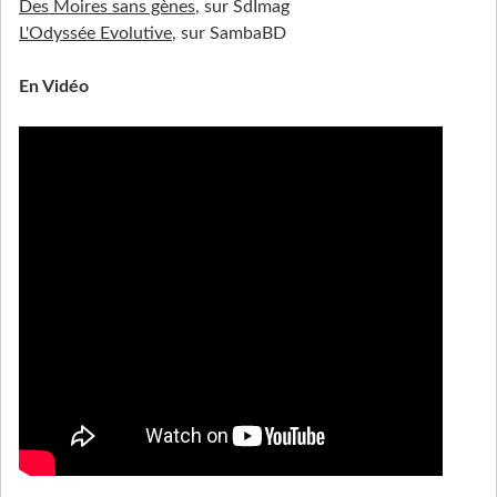
Des Moires sans gènes
, sur SdImag
L'Odyssée Evolutive
, sur SambaBD
En Vidéo