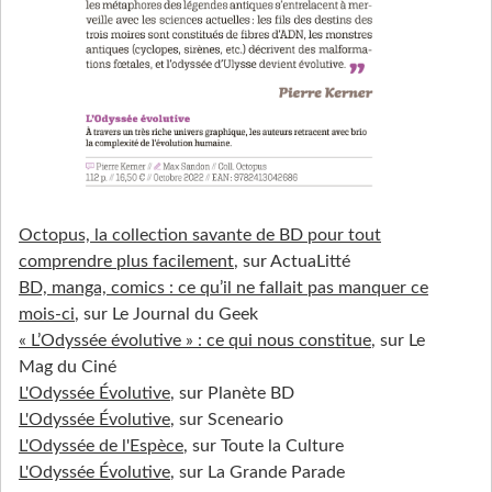
Octopus, la collection savante de BD pour tout
comprendre plus facilement
, sur ActuaLitté
BD, manga, comics : ce qu’il ne fallait pas manquer ce
mois-ci
, sur Le Journal du Geek
« L’Odyssée évolutive » : ce qui nous constitue
, sur Le
Mag du Ciné
L'Odyssée Évolutive
, sur Planète BD
L'Odyssée Évolutive
, sur Sceneario
L'Odyssée de l'Espèce
, sur Toute la Culture
L'Odyssée
É
volutive
, sur La Grande Parade