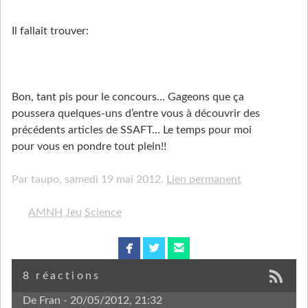
Il fallait trouver:
Bon, tant pis pour le concours… Gageons que ça
poussera quelques-uns d’entre vous à découvrir des
précédents articles de SSAFT… Le temps pour moi
pour vous en pondre tout plein!!
Par taupo,
samedi 19 mai 2012.
Lien permanent
AMNH
Jeu
Science
facebook
twitterbird
email
8 réactions
De Fran
- 20/05/2012, 21:32