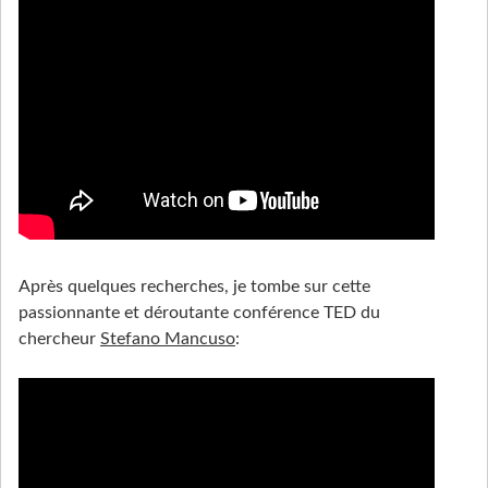
Après quelques recherches, je tombe sur cette
passionnante et déroutante conférence TED du
chercheur
Stefano Mancuso
: