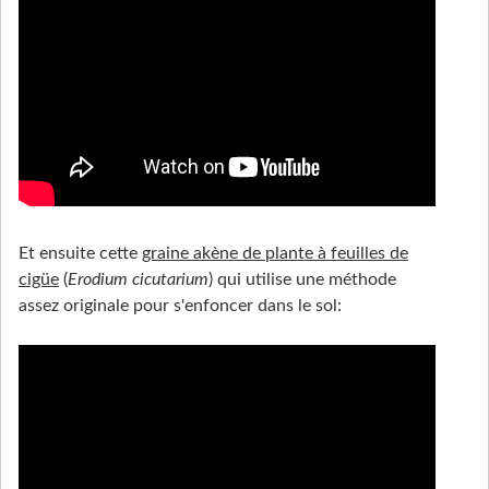
Et ensuite cette
graine akène de plante à feuilles de
cigüe
(
Erodium cicutarium
) qui utilise une méthode
assez originale pour s'enfoncer dans le sol: