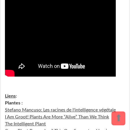
Liens
:
Plantes :
Stefano Mancuso: Les racines de l'intelligence végétale
⬆
I Am Groot! Plants Are More “Alive” Than We Think
The Intelligent Plant