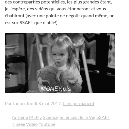
des contreparties potentielles, les plus grandes étant,
je l'espère, des vidéos qui vous étonneront et vous
ébahiront (avec une pointe de dégoût quand même, on
est sur SSAFT que diable!).
Par taupo,
lundi 8 mai 2017.
Lien permanent
Antoine McFly
Science
Sciences de la Vie
SSAFT
Tipeee
Vidéo
Youtube