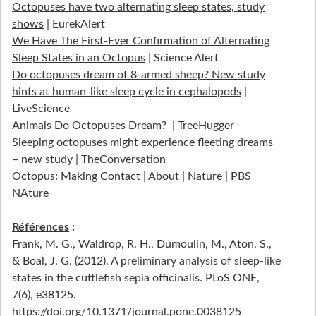
Octopuses have two alternating sleep states, study
shows
| EurekAlert
We Have The First-Ever Confirmation of Alternating
Sleep States in an Octopus
| Science Alert
Do octopuses dream of 8-armed sheep? New study
hints at human-like sleep cycle in cephalopods
|
LiveScience
Animals Do Octopuses Dream?
| TreeHugger
Sleeping octopuses might experience fleeting dreams
– new study
| TheConversation
Octopus: Making Contact | About | Nature
| PBS
NAture
Références
:
Frank, M. G., Waldrop, R. H., Dumoulin, M., Aton, S.,
& Boal, J. G. (2012). A preliminary analysis of sleep-like
states in the cuttlefish sepia officinalis. PLoS ONE,
7(6), e38125.
https://doi.org/10.1371/journal.pone.0038125