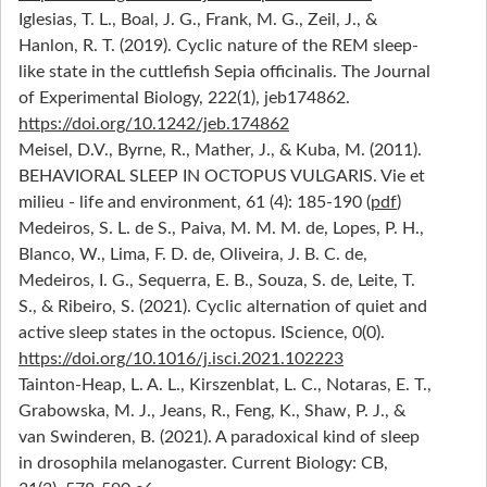
Iglesias, T. L., Boal, J. G., Frank, M. G., Zeil, J., &
Hanlon, R. T. (2019). Cyclic nature of the REM sleep-
like state in the cuttlefish Sepia officinalis. The Journal
of Experimental Biology, 222(1), jeb174862.
https://doi.org/10.1242/jeb.174862
Meisel, D.V., Byrne, R., Mather, J., & Kuba, M. (2011).
BEHAVIORAL SLEEP IN OCTOPUS VULGARIS. Vie et
milieu - life and environment, 61 (4): 185-190 (
pdf
)
Medeiros, S. L. de S., Paiva, M. M. M. de, Lopes, P. H.,
Blanco, W., Lima, F. D. de, Oliveira, J. B. C. de,
Medeiros, I. G., Sequerra, E. B., Souza, S. de, Leite, T.
S., & Ribeiro, S. (2021). Cyclic alternation of quiet and
active sleep states in the octopus. IScience, 0(0).
https://doi.org/10.1016/j.isci.2021.102223
Tainton-Heap, L. A. L., Kirszenblat, L. C., Notaras, E. T.,
Grabowska, M. J., Jeans, R., Feng, K., Shaw, P. J., &
van Swinderen, B. (2021). A paradoxical kind of sleep
in drosophila melanogaster. Current Biology: CB,