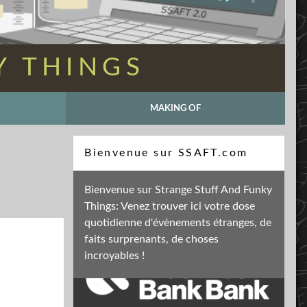
Y THINGS
MAKING OF
Recherche
Bienvenue sur SSAFT.com
Bienvenue sur Strange Stuff And Funky
Things: Venez trouver ici votre dose
Soutenez mon activité
quotidienne d'évènements étranges, de
faits surprenants, de choses
incroyables !