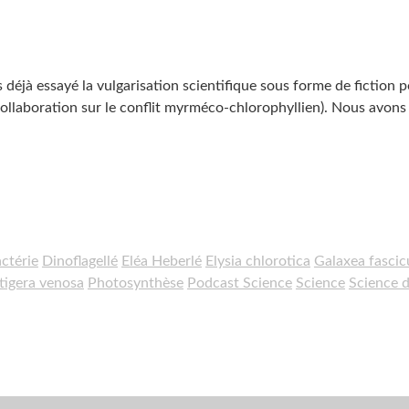
 déjà essayé la vulgarisation scientifique sous forme de fiction 
collaboration sur le conflit myrméco-chlorophyllien). Nous avons
ctérie
Dinoflagellé
Eléa Heberlé
Elysia chlorotica
Galaxea fascic
tigera venosa
Photosynthèse
Podcast Science
Science
Science d