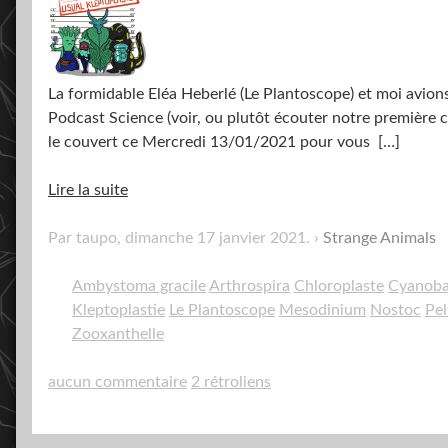
La formidable Eléa Heberlé (Le Plantoscope) et moi avions
Podcast Science (voir, ou plutôt écouter notre première 
le couvert ce Mercredi 13/01/2021 pour vous
[…]
Lire la suite
Par taupo,
dimanche 17 janvier 2021
.
Strange Animals
Ambystoma gracile
Arthrospira
Chloroplaste
Cyanoba
Kleptoplastie
Le Plantoscope
Mesodinium
Nostoc
Pel
Zooxanthelle
aucun commentaire
2 rétroliens