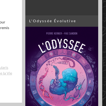
L'Odyssée Évolutive
pour
 remis
ularis
e la Vie