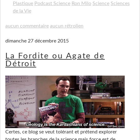
Plastique
Podcast Science
Ron Milo
Science
Sciences
de la Vie
aucun commentaire
aucun rétrolien
dimanche 27 décembre 2015
La Fordite ou Agate de
Détroit
Certes, ce blog se veut tolérant et prétend explorer
toutes les branches de la science mais force est de