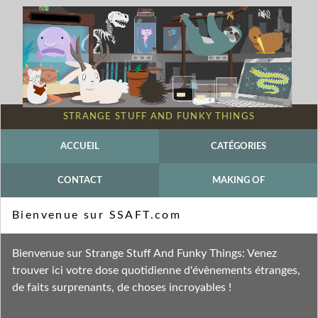
STRANGE STUFF AND FUNKY THINGS
ACCUEIL
CATÉGORIES
CONTACT
MAKING OF
Mot-clé - Anthropocène
Bienvenue sur SSAFT.com
Fil des entrées
Bienvenue sur Strange Stuff And Funky Things: Venez
Fil des commentaires
trouver ici votre dose quotidienne d'évènements étranges,
de faits surprenants, de choses incroyables !
mercredi 24 juillet 2024