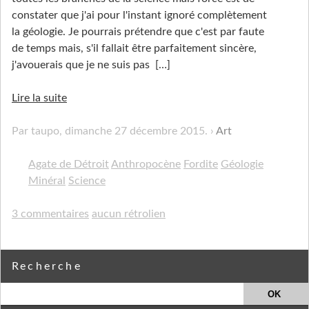
constater que j'ai pour l'instant ignoré complètement
la géologie. Je pourrais prétendre que c'est par faute
de temps mais, s'il fallait être parfaitement sincère,
j'avouerais que je ne suis pas
[…]
Lire la suite
Par taupo,
dimanche 27 décembre 2015
.
Art
Agate de Détroit
Anthropocène
Fordite
Géologie
Minéral
Science
3 commentaires
aucun rétrolien
Recherche