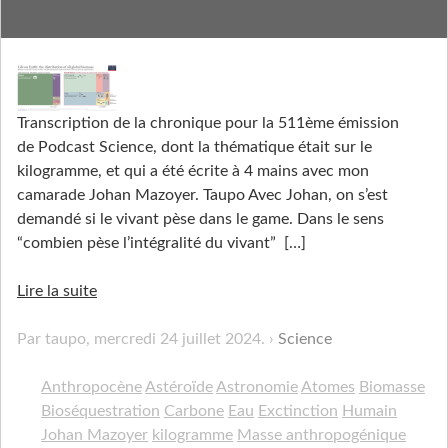
Le vivant à la masse
Transcription de la chronique pour la 511ème émission
de Podcast Science, dont la thématique était sur le
kilogramme, et qui a été écrite à 4 mains avec mon
camarade Johan Mazoyer. Taupo Avec Johan, on s’est
demandé si le vivant pèse dans le game. Dans le sens
“combien pèse l’intégralité du vivant”
[…]
Lire la suite
Par taupo,
mercredi 24 juillet 2024
.
Science
Anthropocène
Astéroïde
Astronomie
Atomes
Biomasse
Bioséquestration
Carbone
Eau
Exctinction
Humain
Johan Mazoyer
kilogramme
Masse anthropogénique