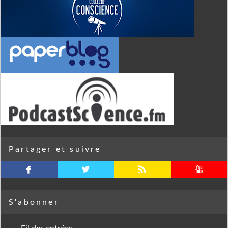
Partager et suivre
facebook
twitterbird
rss
youtube
S'abonner