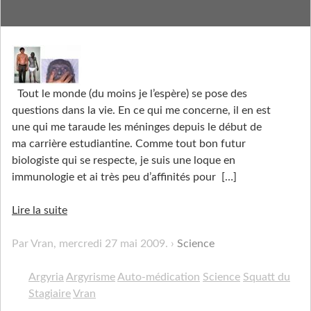
Une maladie Schtroumpfante!
Tout le monde (du moins je l’espère) se pose des
questions dans la vie. En ce qui me concerne, il en est
une qui me taraude les méninges depuis le début de
ma carrière estudiantine. Comme tout bon futur
biologiste qui se respecte, je suis une loque en
immunologie et ai très peu d’affinités pour
[…]
Lire la suite
Par Vran,
mercredi 27 mai 2009
.
Science
Argyria
Argyrisme
Auto-médication
Science
Squatt du
Stagiaire
Vran