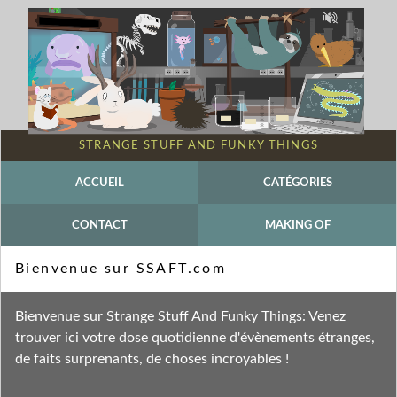
STRANGE STUFF AND FUNKY THINGS
ACCUEIL
CATÉGORIES
CONTACT
MAKING OF
Mot-clé - Argyria
Bienvenue sur SSAFT.com
Fil des entrées
Bienvenue sur Strange Stuff And Funky Things: Venez
Fil des commentaires
trouver ici votre dose quotidienne d'évènements étranges,
de faits surprenants, de choses incroyables !
mercredi 27 mai 2009