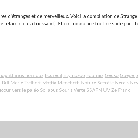
es d'étranges et de merveilleux. Voici la compilation de Strange
e retard dû à la toussaint). Et on commence tout de suite par : L
nophthirius horridus
Ecureuil
Etymozoo
Fourmis
Gecko
Guêpe p
Bril
Marie Treibert
Mattia Menchetti
Nature Secrète
Néreis
New
etour vers le paléo
Scilabus
Souris Verte
SSAFN
UV
Ze Frank