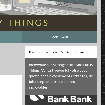
Y THINGS
MAKING OF
Recherche
Bienvenue sur SSAFT.com
Bienvenue sur Strange Stuff And Funky
Things: Venez trouver ici votre dose
Soutenez mon activité
quotidienne d'évènements étranges, de
faits surprenants, de choses
incroyables !