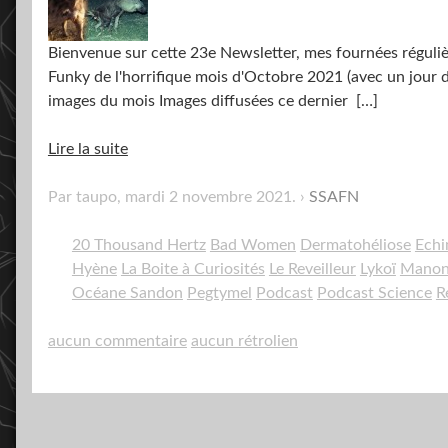
Bienvenue sur cette 23e Newsletter, mes fournées régulièr
Funky de l'horrifique mois d'Octobre 2021 (avec un jour d
images du mois Images diffusées ce dernier
[…]
Lire la suite
Par taupo,
mardi 2 novembre 2021
.
SSAFN
20 Thousand Hertz
Bad Women
Dermatohéliose
Echi
Hyène
La Boite à Curiosités
Le Reveilleur
Lykoï
Manon 
Océane Sandon
Pegtymel
Podcast
Podcast Science
R
aucun commentaire
aucun rétrolien