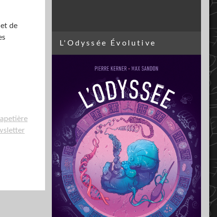
 et de
es
L'Odyssée Évolutive
apetière
sletter