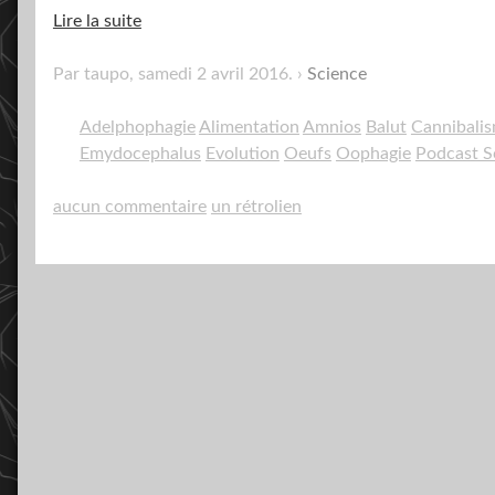
Lire la suite
Par taupo,
samedi 2 avril 2016
.
Science
Adelphophagie
Alimentation
Amnios
Balut
Cannibali
Emydocephalus
Evolution
Oeufs
Oophagie
Podcast S
aucun commentaire
un rétrolien