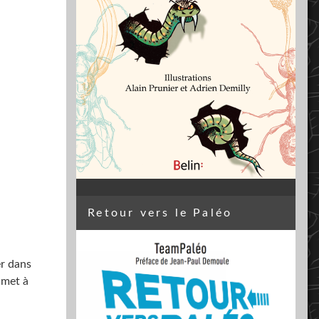
Retour vers le Paléo
er dans
 met à