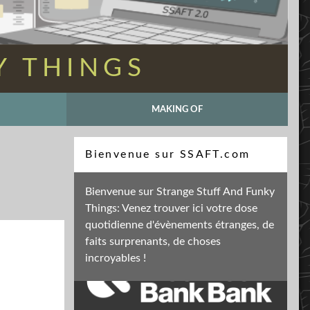
Y THINGS
MAKING OF
Recherche
Bienvenue sur SSAFT.com
Bienvenue sur Strange Stuff And Funky
Things: Venez trouver ici votre dose
Soutenez mon activité
quotidienne d'évènements étranges, de
faits surprenants, de choses
incroyables !