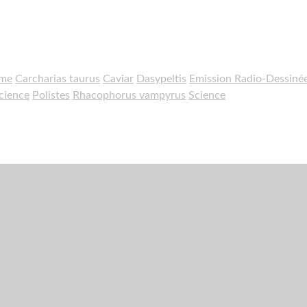
sme
Carcharias taurus
Caviar
Dasypeltis
Emission Radio-Dessiné
cience
Polistes
Rhacophorus vampyrus
Science