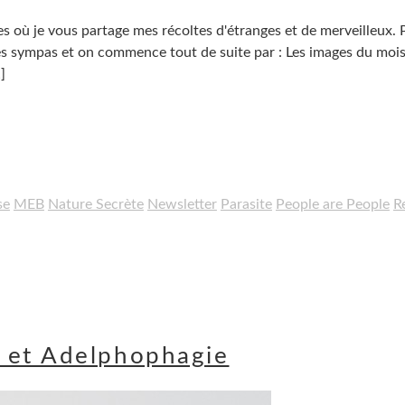
es où je vous partage mes récoltes d'étranges et de merveilleux.
s sympas et on commence tout de suite par : Les images du moi
]
se
MEB
Nature Secrète
Newsletter
Parasite
People are People
R
 et Adelphophagie