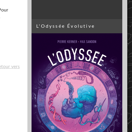
 Pour
s
L'Odyssée Évolutive
etour vers