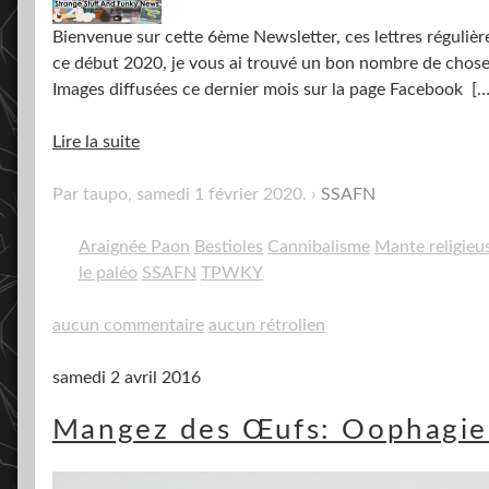
Bienvenue sur cette 6ème Newsletter, ces lettres régulièr
ce début 2020, je vous ai trouvé un bon nombre de chose
Images diffusées ce dernier mois sur la page Facebook
[…
Lire la suite
Par taupo,
samedi 1 février 2020
.
SSAFN
Araignée Paon
Bestioles
Cannibalisme
Mante religieu
le paléo
SSAFN
TPWKY
aucun commentaire
aucun rétrolien
samedi 2 avril 2016
Mangez des Œufs: Oophagie