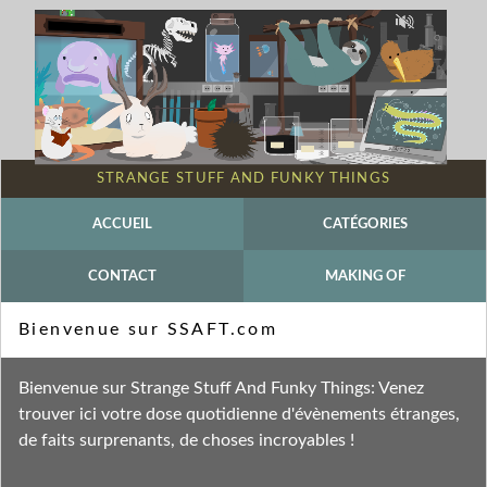
STRANGE STUFF AND FUNKY THINGS
ACCUEIL
CATÉGORIES
CONTACT
MAKING OF
Mot-clé - Chordé
Bienvenue sur SSAFT.com
Fil des entrées
Bienvenue sur Strange Stuff And Funky Things: Venez
Fil des commentaires
trouver ici votre dose quotidienne d'évènements étranges,
de faits surprenants, de choses incroyables !
mercredi 5 juin 2024