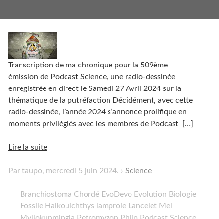
Des fossiles tout pourris
Transcription de ma chronique pour la 509ème
émission de Podcast Science, une radio-dessinée
enregistrée en direct le Samedi 27 Avril 2024 sur la
thématique de la putréfaction Décidément, avec cette
radio-dessinée, l’année 2024 s’annonce prolifique en
moments privilégiés avec les membres de Podcast
[…]
Lire la suite
Par taupo,
mercredi 5 juin 2024
.
Science
Branchiostoma
Chordé
EvoDevo
Evolution Biologie
Fossile
Haikouichthys
lamproie
Lancelet
Mel
Myllokunmingia
Petromyzon
Phiip
Podcast Science