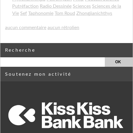
Putréfaction
Radio Dessinée
Sciences
Sciences de la
Vie
Sef
Taphonomie
Tom Roud
Zhongjianichthys
aucun commentaire
aucun rétrolien
Recherche
Soutenez mon activité