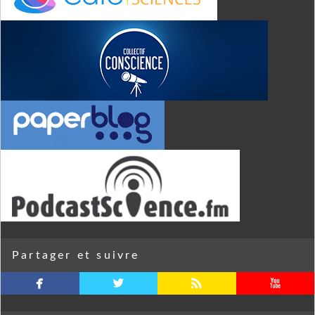
Partager et suivre
facebook
twitterbird
rss
youtube