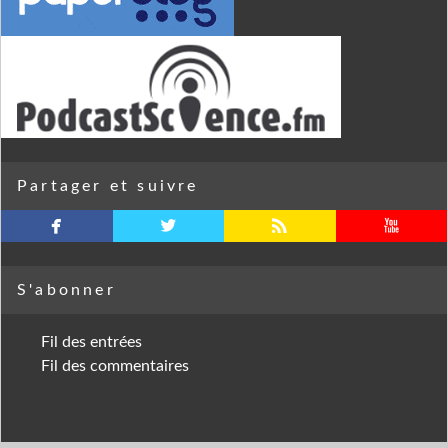
Partager et suivre
facebook
twitterbird
rss
youtube
S'abonner
Fil des entrées
Fil des commentaires