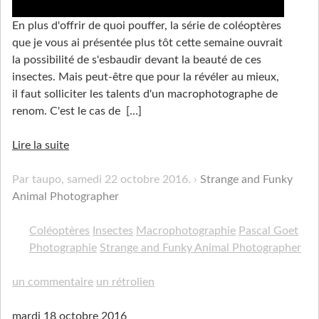
En plus d'offrir de quoi pouffer, la série de coléoptères
que je vous ai présentée plus tôt cette semaine ouvrait
la possibilité de s'esbaudir devant la beauté de ces
insectes. Mais peut-être que pour la révéler au mieux,
il faut solliciter les talents d'un macrophotographe de
renom. C'est le cas de
[…]
Lire la suite
Par taupo,
samedi 22 octobre 2016
.
Strange and Funky
Animal Photographer
Coléoptères
Insectes
Macrophotographie
Pascal Goet
Photographie
Strange and Funky Animal Photographer
un commentaire
un rétrolien
mardi 18 octobre 2016