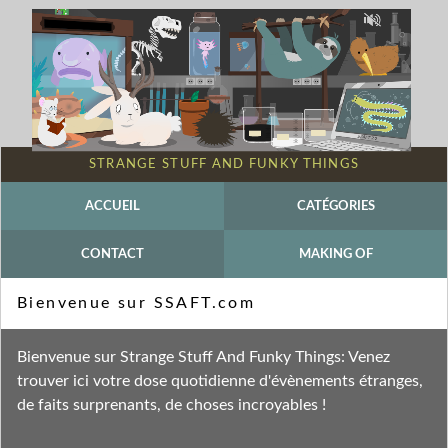
STRANGE STUFF AND FUNKY THINGS
ACCUEIL
CATÉGORIES
CONTACT
MAKING OF
Mot-clé - Coléoptères
Bienvenue sur SSAFT.com
Fil des entrées
Bienvenue sur Strange Stuff And Funky Things: Venez
Fil des commentaires
trouver ici votre dose quotidienne d'évènements étranges,
de faits surprenants, de choses incroyables !
samedi 22 octobre 2016