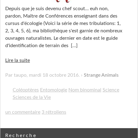
Depuis que je suis devenu chef scout… euh non,
pardon, Maître de Conférences enseignant dans des
cursus d'écologie (Voici la série de mes tribulations: 1,
2, 3, 4, 5, 6), ma bibliothèque s'est garnie de nombreux
ouvrages naturalistes. Le dernier en date est le guide
d'identification de terrain des
[…]
Lire la suite
Par taupo,
mardi 18 octobre 2016
.
Strange Animals
Coléoptères
Entomologie
Nom binominal
Science
Sciences de la Vie
un commentaire
3 rétroliens
Recherche