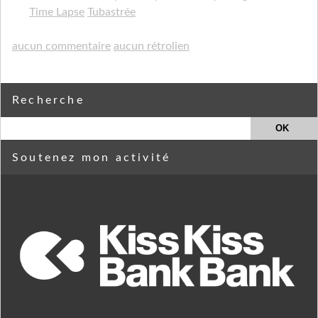
Time Lapse
Tubastrée
aucun commentaire
aucun rétrolien
Recherche
Soutenez mon activité