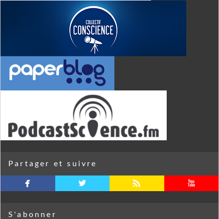
Partager et suivre
facebook
twitterbird
rss
youtube
S'abonner