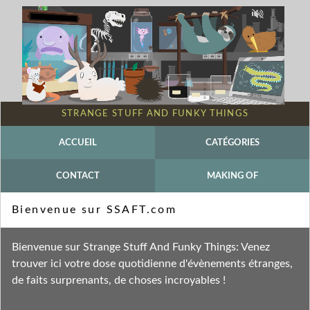
STRANGE STUFF AND FUNKY THINGS
ACCUEIL
CATÉGORIES
CONTACT
MAKING OF
Mot-clé - Corynactis
Bienvenue sur SSAFT.com
Fil des entrées
Bienvenue sur Strange Stuff And Funky Things: Venez
Fil des commentaires
trouver ici votre dose quotidienne d'évènements étranges,
de faits surprenants, de choses incroyables !
mercredi 25 août 2010