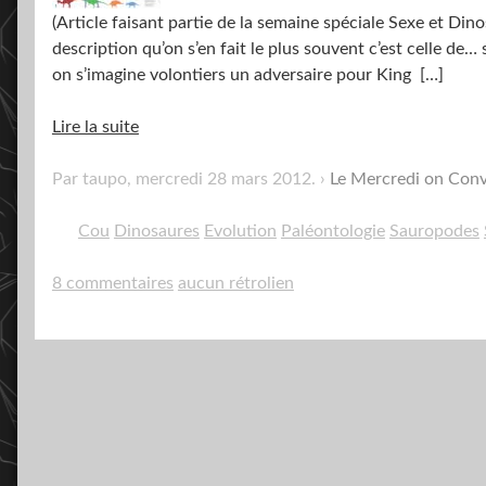
(Article faisant partie de la semaine spéciale Sexe et Di
description qu’on s’en fait le plus souvent c’est celle de… 
on s’imagine volontiers un adversaire pour King
[…]
Lire la suite
Par taupo,
mercredi 28 mars 2012
.
Le Mercredi on Con
Cou
Dinosaures
Evolution
Paléontologie
Sauropodes
8 commentaires
aucun rétrolien