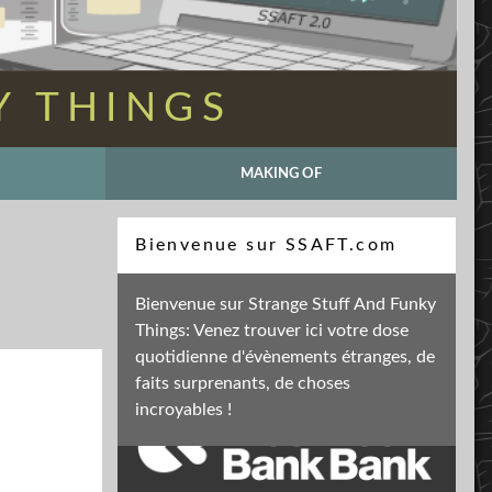
Y THINGS
MAKING OF
Recherche
Bienvenue sur SSAFT.com
Bienvenue sur Strange Stuff And Funky
Things: Venez trouver ici votre dose
Soutenez mon activité
quotidienne d'évènements étranges, de
faits surprenants, de choses
incroyables !