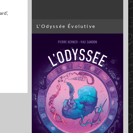
ard’,
L'Odyssée Évolutive