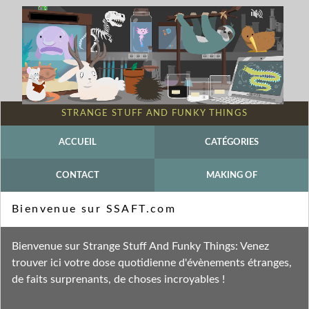
STRANGE STUFF AND FUNKY THINGS
ACCUEIL
CATÉGORIES
CONTACT
MAKING OF
Mot-clé - Dauphin
Bienvenue sur SSAFT.com
Fil des entrées
Bienvenue sur Strange Stuff And Funky Things: Venez
Fil des commentaires
trouver ici votre dose quotidienne d'évènements étranges,
de faits surprenants, de choses incroyables !
mardi 17 mai 2016