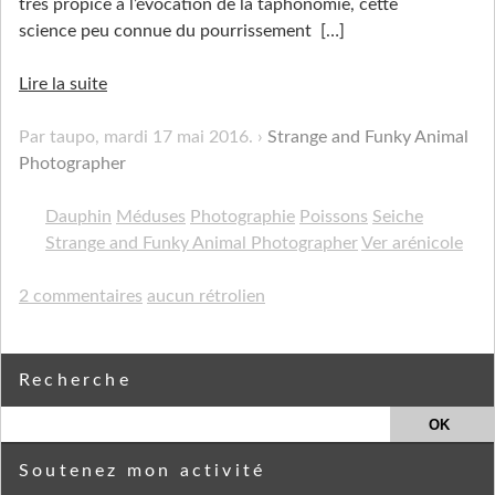
très propice à l’évocation de la taphonomie, cette
science peu connue du pourrissement
[…]
Lire la suite
Par taupo,
mardi 17 mai 2016
.
Strange and Funky Animal
Photographer
Dauphin
Méduses
Photographie
Poissons
Seiche
Strange and Funky Animal Photographer
Ver arénicole
2 commentaires
aucun rétrolien
Recherche
Soutenez mon activité