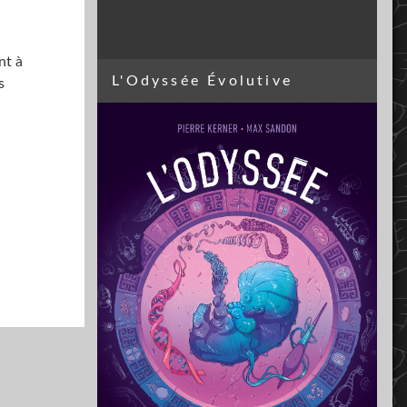
nt à
L'Odyssée Évolutive
s