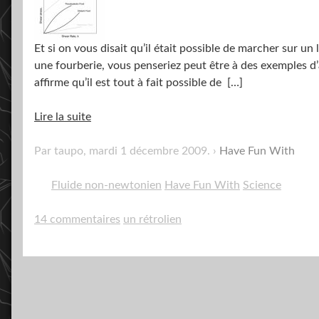
Et si on vous disait qu’il était possible de marcher sur un
une fourberie, vous penseriez peut être à des exemples d
affirme qu’il est tout à fait possible de
[…]
Lire la suite
Par taupo,
mardi 1 décembre 2009
.
Have Fun With
Fluide non-newtonien
Have Fun With
Science
14 commentaires
un rétrolien