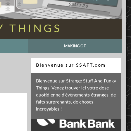
Y THINGS
MAKING OF
Recherche
Bienvenue sur SSAFT.com
Bienvenue sur Strange Stuff And Funky
Things: Venez trouver ici votre dose
Soutenez mon activité
quotidienne d'évènements étranges, de
faits surprenants, de choses
incroyables !