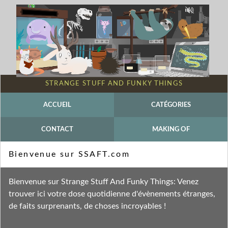
STRANGE STUFF AND FUNKY THINGS
ACCUEIL
CATÉGORIES
CONTACT
MAKING OF
Mot-clé - Hémocyanine
Bienvenue sur SSAFT.com
Fil des entrées
Bienvenue sur Strange Stuff And Funky Things: Venez
Fil des commentaires
trouver ici votre dose quotidienne d'évènements étranges,
de faits surprenants, de choses incroyables !
dimanche 4 avril 2021