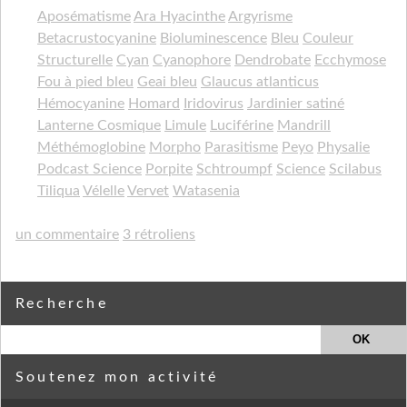
Aposématisme
Ara Hyacinthe
Argyrisme
Betacrustocyanine
Bioluminescence
Bleu
Couleur
Structurelle
Cyan
Cyanophore
Dendrobate
Ecchymose
Fou à pied bleu
Geai bleu
Glaucus atlanticus
Hémocyanine
Homard
Iridovirus
Jardinier satiné
Lanterne Cosmique
Limule
Luciférine
Mandrill
Méthémoglobine
Morpho
Parasitisme
Peyo
Physalie
Podcast Science
Porpite
Schtroumpf
Science
Scilabus
Tiliqua
Vélelle
Vervet
Watasenia
un commentaire
3 rétroliens
Recherche
Soutenez mon activité