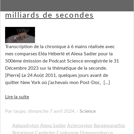
15 billiards 778 billions 800
milliards de secondes
Transcription de la chronique à 6 mains réalisée avec
mes comparses Eléa Héberlé et Alexa Sadier pour la
500ème émission de Podcast Science enregistrée le 31
Décembre 2023 sur la thématique de la seconde.
[Pierre] Le 24 Août 2011, quelques jours avant de
quitter New York où j’achevais mon Post-Doc,
[…]
Lire la suite
Par taupo,
dimanche 7 avril 2024
.
Science
Aglaophyton
Alexa Sadier
Asteroxylon
Baragwanathia
Botanique
Cambrien
Cooksonia
Drepanophycus