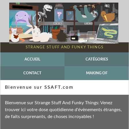
STRANGE STUFF AND FUNKY THINGS
ACCUEIL
CATÉGORIES
CONTACT
MAKING OF
Mot-clé - Hallucigenia
Bienvenue sur SSAFT.com
Fil des entrées
Bienvenue sur Strange Stuff And Funky Things: Venez
Fil des commentaires
trouver ici votre dose quotidienne d'évènements étranges,
de faits surprenants, de choses incroyables !
dimanche 7 avril 2024