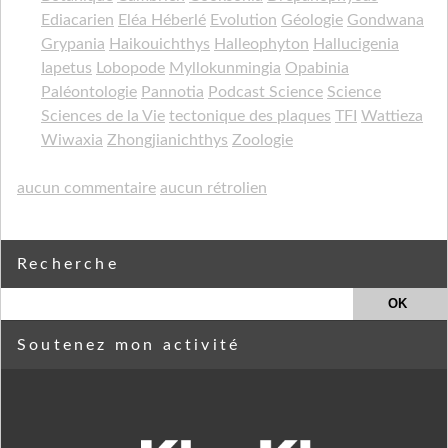
Ediacarien
Eléa Héberlé
Evolution
Géologie
Gondwana
Grypania
Haikouichthys
Halleophyton
Hallucigenia
Iapetus
Lobopode
Myllokunmingia
Opabinia
Paléontologie
Pannotia
Podcast Science
Science
Sciences de la Vie
tectonique des plaques
TFI
Wattieza
Wiwaxia
Zhongjianichthys
Zoologie
aucun commentaire
aucun rétrolien
Recherche
Soutenez mon activité