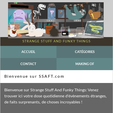
STRANGE STUFF AND FUNKY THINGS
ACCUEIL
CATÉGORIES
CONTACT
MAKING OF
Mot-clé - Laowa
Bienvenue sur SSAFT.com
Fil des entrées
Bienvenue sur Strange Stuff And Funky Things: Venez
Fil des commentaires
trouver ici votre dose quotidienne d'évènements étranges,
de faits surprenants, de choses incroyables !
mardi 16 janvier 2024