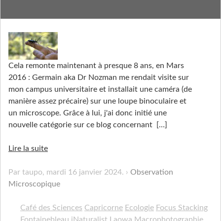
Macrobservations
Cela remonte maintenant à presque 8 ans, en Mars
2016 : Germain aka Dr Nozman me rendait visite sur
mon campus universitaire et installait une caméra (de
manière assez précaire) sur une loupe binoculaire et
un microscope. Grâce à lui, j'ai donc initié une
nouvelle catégorie sur ce blog concernant
[…]
Lire la suite
Par taupo,
mardi 16 janvier 2024
.
Observation
Microscopique
Café des Sciences
Capricorne
Ecologie
Focus Stacking
Fontainebleau
iNaturalist
Laowa
Macrophotographie