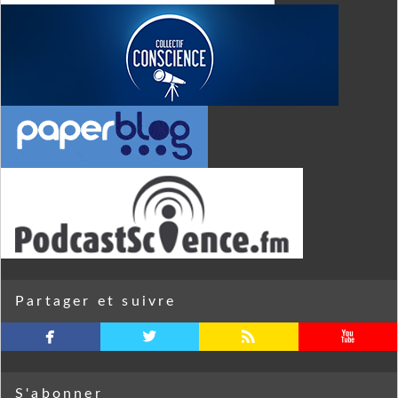
Partager et suivre
facebook
twitterbird
rss
youtube
S'abonner