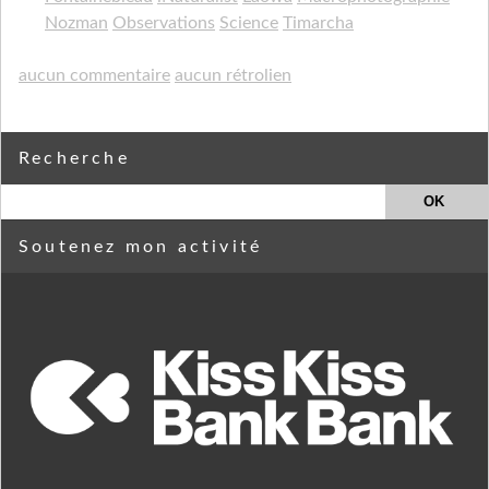
Nozman
Observations
Science
Timarcha
aucun commentaire
aucun rétrolien
Recherche
Soutenez mon activité