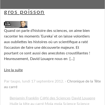
Sur #laTAC - Tache d'huile et
gros poisson
Quand on parle d’histoire des sciences, on aime bien
raconter les moments ‘Eureka’ et on laisse volontiers
aux oubliettes les histoires où un scientifique a raté
l’occasion de faire une découverte majeure. Et
pourtant ce sont aussi des anecdotes croustillantes !
Heureusement, David Louapre nous en
[…]
Lire la suite
Par taupo,
lundi 17 septembre 2012
.
Chronique de la Tête
au carré
Benjamin Franklin
C@fé des Sciences
David Louapre
Huile
la tête au carré
Mola mola
Science
Science