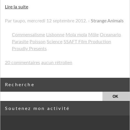
Lire la suite
Par taupo,
mercredi 12 septembre 2012
.
Strange Animals
Commensalisme
Lisbonne
Mola mola
Môle
Oceanario
Parasite
Poisson
Science
SSAFT Film Production
Proudly Presents
20 commentaires
aucun rétrolien
Recherche
Soutenez mon activité