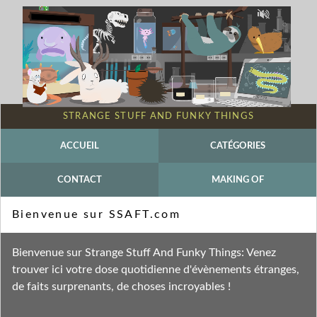
STRANGE STUFF AND FUNKY THINGS
ACCUEIL
CATÉGORIES
CONTACT
MAKING OF
Mot-clé - Mola mola
Bienvenue sur SSAFT.com
Fil des entrées
Bienvenue sur Strange Stuff And Funky Things: Venez
Fil des commentaires
trouver ici votre dose quotidienne d'évènements étranges,
de faits surprenants, de choses incroyables !
lundi 17 septembre 2012