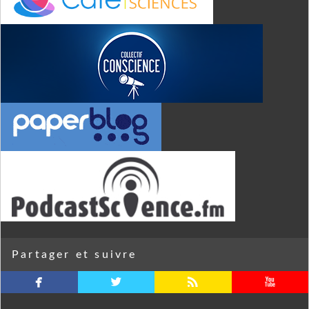
Partager et suivre
facebook
twitterbird
rss
youtube