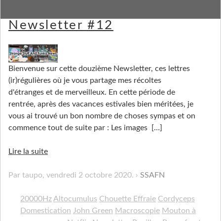
Strange Stuff and Funky
Newsletter #12
Bienvenue sur cette douzième Newsletter, ces lettres
(ir)régulières où je vous partage mes récoltes
d'étranges et de merveilleux. En cette période de
rentrée, après des vacances estivales bien méritées, je
vous ai trouvé un bon nombre de choses sympas et on
commence tout de suite par : Les images
[…]
Lire la suite
Par taupo,
vendredi 2 octobre 2020
.
SSAFN
20000Hz
Altocumulus
Chouette Effraie
Cordyceps
Domestication
John Green
Macroscopie
Mouton à