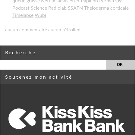
queue grasse
Netflix
Newsletter
Papillon
Permafrost
Podcast Science
Radiolab
SSAFN
Theloderma corticale
Timelapse
Wubi
aucun commentaire
aucun rétrolien
Recherche
Soutenez mon activité