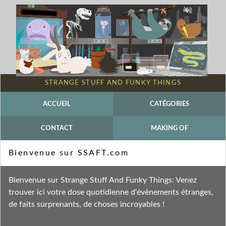
STRANGE STUFF AND FUNKY THINGS
ACCUEIL
CATÉGORIES
CONTACT
MAKING OF
Mot-clé - Mouton à queue grasse
Bienvenue sur SSAFT.com
Fil des entrées
Bienvenue sur Strange Stuff And Funky Things: Venez
Fil des commentaires
trouver ici votre dose quotidienne d'évènements étranges,
de faits surprenants, de choses incroyables !
vendredi 2 octobre 2020