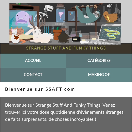
STRANGE STUFF AND FUNKY THINGS
ACCUEIL
CATÉGORIES
CONTACT
MAKING OF
Mot-clé - Nématomorphe
Bienvenue sur SSAFT.com
Fil des entrées
Bienvenue sur Strange Stuff And Funky Things: Venez
Fil des commentaires
trouver ici votre dose quotidienne d'évènements étranges,
de faits surprenants, de choses incroyables !
mercredi 6 février 2013