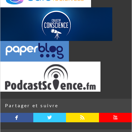
Partager et suivre
facebook
twitterbird
rss
youtube