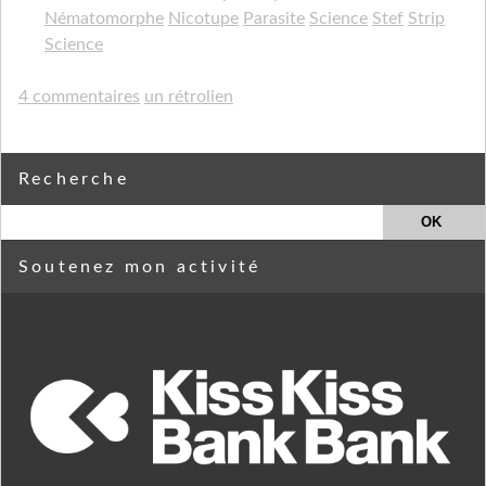
Nématomorphe
Nicotupe
Parasite
Science
Stef
Strip
Science
4 commentaires
un rétrolien
Recherche
Soutenez mon activité