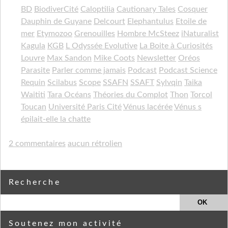
BD
BiodiverCité
Caloptilia
Cautionary Tales
Cosquer
Dauphin de Guyane
Delcourt
Elephantulus
Etoile de
mer
Etymozoo
Grenouilles
Hombre McSteez
iNaturalist
Kagula
KGB
L Odyssée Evolutive
La Boite à Curiosités
Louvre
Max Sandon
Mike Coots
Newsletter
Oréos
Parasite
Parler comme jamais
Podcast
Podcast Science
Requin
Scilabus
Scope
SSAFN
SSAFT
Sylvqin
Taika
Waititi
Tara Océans
Théories du Complot
Thon
Torcol
Toucan
Université Paris Cité
Vénus lacérée
Vénus s
épilait-elle la chatte
2 commentaires
aucun rétrolien
Recherche
Soutenez mon activité