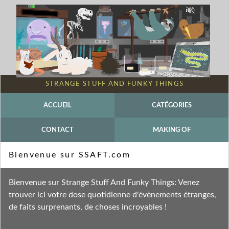
STRANGE STUFF AND FUNKY THINGS
ACCUEIL
CATÉGORIES
CONTACT
MAKING OF
Mot-clé - Parler comme jamais
Bienvenue sur SSAFT.com
Fil des entrées
Bienvenue sur Strange Stuff And Funky Things: Venez
Fil des commentaires
trouver ici votre dose quotidienne d'évènements étranges,
de faits surprenants, de choses incroyables !
mardi 1 novembre 2022