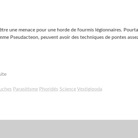
nt être une menace pour une horde de fourmis légionnaires. Pourt
omme Pseudacteon, peuvent avoir des techniques de pontes asse
ite
uches
Parasitisme
Phoridés
Science
Vestigipoda