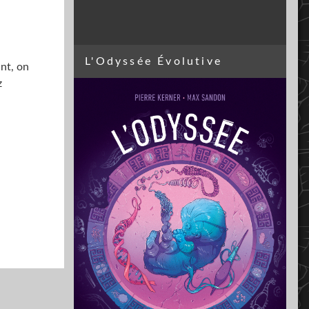
L'Odyssée Évolutive
ant, on
z