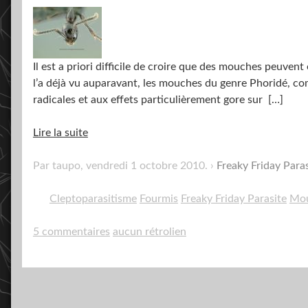
Il est a priori difficile de croire que des mouches peuve
l’a déjà vu auparavant, les mouches du genre Phoridé, c
radicales et aux effets particulièrement gore sur
[…]
Lire la suite
Par taupo,
vendredi 1 octobre 2010
.
Freaky Friday Paras
Cleptoparasitisme
Fourmis
Freaky Friday Parasite
Mo
5 commentaires
aucun rétrolien