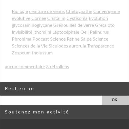
Biologie
ceinture de vénus
Chétognathe
Convergence
évolutive
Cornée
Cristallin
Cystisoma
Evolution
glycosaminoglycane
Grenouilles de verre
Greta oto
Invisibilité
Ithomiini
Léptocéphale
Oeil
Palinurus
Phronima
Podcast Science
Rétine
Salpe
Science
Sciences de la Vie
Siculodes aurorula
Transparence
Zospeum tholussum
aucun commentaire
3 rétroliens
Recherche
Soutenez mon activité