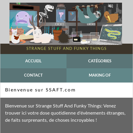
STRANGE STUFF AND FUNKY THINGS
ACCUEIL
CATÉGORIES
CONTACT
MAKING OF
Mot-clé - Phronima
Bienvenue sur SSAFT.com
Fil des entrées
Bienvenue sur Strange Stuff And Funky Things: Venez
Fil des commentaires
trouver ici votre dose quotidienne d'évènements étranges,
de faits surprenants, de choses incroyables !
vendredi 11 mars 2022