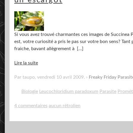
Si vous avez trouvé charmantes ces images de Succinea Put
est, votre curiosité a pris le pas sur votre bon sens? Tant 
fraiche, bavant allègrement à
[…]
Lire la suite
Par taupo,
vendredi 10 avril 2009
.
Freaky Friday Parasit
Biologie
Leucochloridium paradoxum
Parasite
Promét
4 commentaires
aucun rétrolien