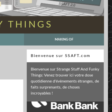
Y THINGS
MAKING OF
Recherche
Bienvenue sur SSAFT.com
Bienvenue sur Strange Stuff And Funky
Things: Venez trouver ici votre dose
Soutenez mon activité
quotidienne d'évènements étranges, de
faits surprenants, de choses
incroyables !