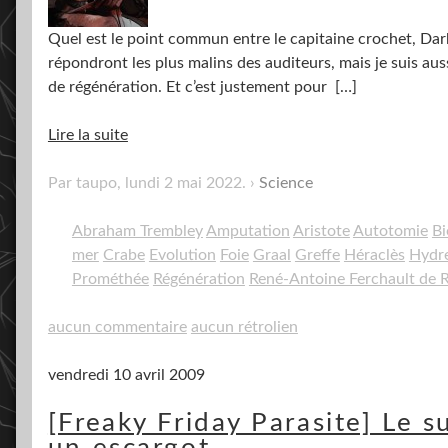
Quel est le point commun entre le capitaine crochet, Dark 
répondront les plus malins des auditeurs, mais je suis aus
de régénération. Et c’est justement pour
[…]
Lire la suite
Par taupo,
lundi 2 mai 2022
.
Science
Abraham Trembley
Amputation
Aristote
Autotomie
Bi
mer
Crabe
Evolution
Foie
Graal
Greffe
Héraclès
Hydr
Prométhée
Régénération
René-Antoine Ferchault de
aucun commentaire
aucun rétrolien
vendredi 10 avril 2009
[Freaky Friday Parasite] Le 
un escargot