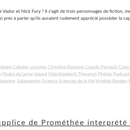
Vador et Nick Fury ? Il s’agit de trois personnages de fiction, m
si près à parier qu’ils auraient rudement apprécié posséder la ca
ologie
Cellules souches
Christine Rampon
Claude Perrault
Conc
e
Hydre de Lerne
Lézard
Melchisédech Thevenot
Phénix
Podcast
 Réaumur
Salamandre
Science
Sciences de la Vie
Virginie Borday-
supplice de Prométhée interprété