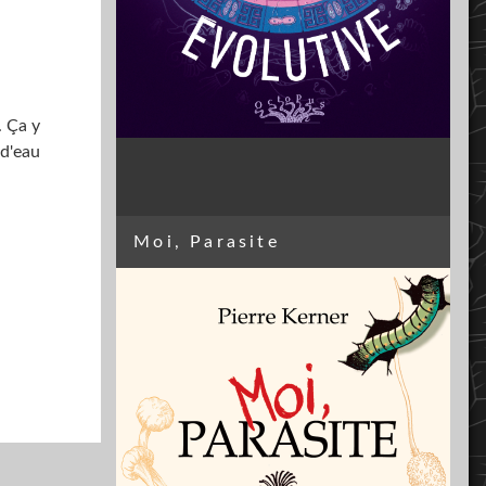
. Ça y
 d'eau
Moi, Parasite