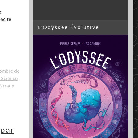
e
pacité
L'Odyssée Évolutive
ombre de
 Science
Birraux
 par