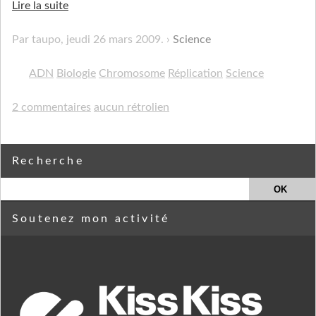
Lire la suite
Par taupo,
jeudi 26 mars 2009
.
Science
ADN
Biologie
Chromosome
Réplication
Science
2 commentaires
aucun rétrolien
Recherche
Soutenez mon activité