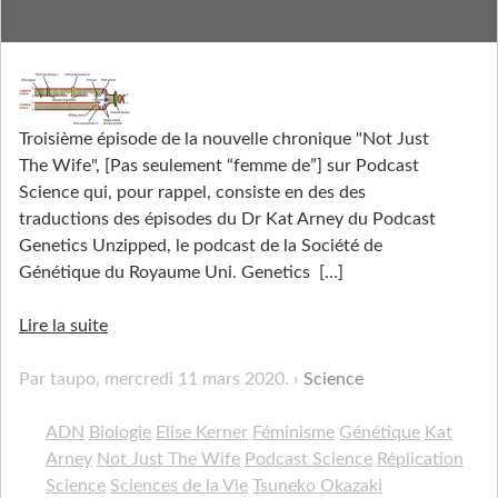
Tsuneko Okazaki
Troisième épisode de la nouvelle chronique "Not Just
The Wife", [Pas seulement “femme de”] sur Podcast
Science qui, pour rappel, consiste en des des
traductions des épisodes du Dr Kat Arney du Podcast
Genetics Unzipped, le podcast de la Société de
Génétique du Royaume Uni. Genetics
[…]
Lire la suite
Par taupo,
mercredi 11 mars 2020
.
Science
ADN
Biologie
Elise Kerner
Féminisme
Génétique
Kat
Arney
Not Just The Wife
Podcast Science
Réplication
Science
Sciences de la Vie
Tsuneko Okazaki