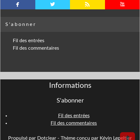
facebook
twitterbird
rss
youtube
S'abonner
Fil des entrées
Fil des commentaires
Informations
S'abonner
Fil des entrées
Fil des commentaires
⬆
Propulsé par
Dotclear
- Thème conçu par Kévin Lepeltier