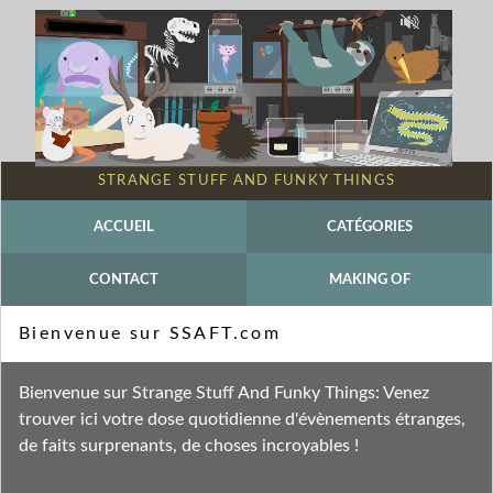
STRANGE STUFF AND FUNKY THINGS
ACCUEIL
CATÉGORIES
CONTACT
MAKING OF
Mot-clé - Réplication
Bienvenue sur SSAFT.com
Fil des entrées
Bienvenue sur Strange Stuff And Funky Things: Venez
Fil des commentaires
trouver ici votre dose quotidienne d'évènements étranges,
de faits surprenants, de choses incroyables !
mercredi 11 mars 2020