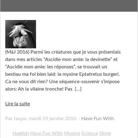
Have Fun With a Hagfish
(MàJ 2016) Parmi les créatures que je vous présentais
dans mes articles “Ascidie mon amie: la devinette” et
“Ascidie mon amie: les réponses”, se trouvait un
bestiau ma foi bien laid: la myxine Eptatretus burgeri.
Ca ne vous dit rien? Une séquence-souvenir s’impose
alors: Ah la vilaine tronche! Pas
[…]
Lire la suite
Par taupo,
mardi 19 janvier 2010
.
Have Fun With
Hagfish
Have Fun With
Myxine
Science
Slime