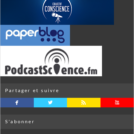
Partager et suivre
facebook
twitterbird
rss
youtube
S'abonner