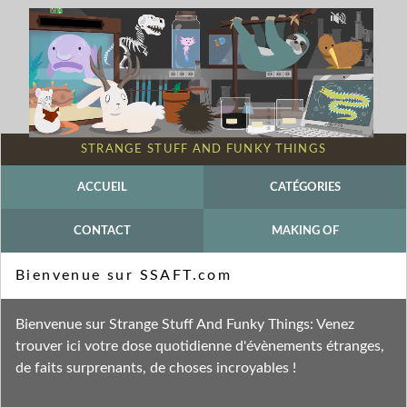
STRANGE STUFF AND FUNKY THINGS
ACCUEIL
CATÉGORIES
CONTACT
MAKING OF
Mot-clé - Slime
Bienvenue sur SSAFT.com
Fil des entrées
Bienvenue sur Strange Stuff And Funky Things: Venez
Fil des commentaires
trouver ici votre dose quotidienne d'évènements étranges,
de faits surprenants, de choses incroyables !
mardi 19 janvier 2010