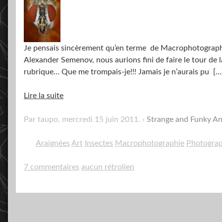
Je pensais sincèrement qu’en terme de Macrophotographie
Alexander Semenov, nous aurions fini de faire le tour de 
rubrique… Que me trompais-je!!! Jamais je n’aurais pu
[…
Lire la suite
Par taupo,
mercredi 15 juin 2011
.
Strange and Funky A
Araignées
Art
Insectes
Macrophotographie
Photograp
7 commentaires
aucun rétrolien