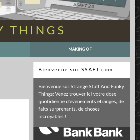
Y THINGS
MAKING OF
Recherche
Bienvenue sur SSAFT.com
Bienvenue sur Strange Stuff And Funky
Things: Venez trouver ici votre dose
Soutenez mon activité
quotidienne d'évènements étranges, de
faits surprenants, de choses
incroyables !