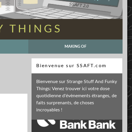
Y THINGS
MAKING OF
Recherche
Bienvenue sur SSAFT.com
Bienvenue sur Strange Stuff And Funky
Things: Venez trouver ici votre dose
Soutenez mon activité
quotidienne d'évènements étranges, de
faits surprenants, de choses
incroyables !