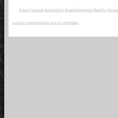
Adam Savage
Animation
Aug(de)mented Reality
Homb
aucun commentaire
aucun rétrolien