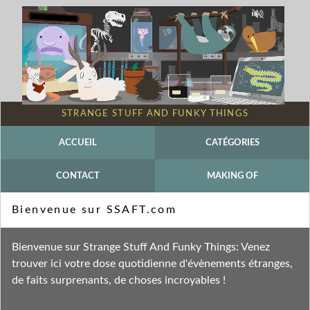
STRANGE STUFF AND FUNKY THINGS
ACCUEIL
CATÉGORIES
CONTACT
MAKING OF
Mot-clé - Tyrannosaure
Bienvenue sur SSAFT.com
Fil des entrées
Bienvenue sur Strange Stuff And Funky Things: Venez
Fil des commentaires
trouver ici votre dose quotidienne d'évènements étranges,
de faits surprenants, de choses incroyables !
vendredi 30 mars 2012