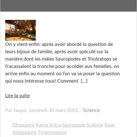
Le Kama Sutra des Dinos
On y vient enfin: après avoir abordé la question de
leurs bijoux de famille, après avoir spéculé sur la
manière dont les mâles Sauropodes et Tricératops se
fracassaient la tronche pour accéder aux femelles, on
arrive enfin au moment où l’on va se poser la question
qui nous intéresse tous! Comment
[…]
Lire la suite
Par taupo,
vendredi 30 mars 2012
.
Science
Dinosaure
Kama Sutra
Sauropode
Science
Sexe
Stégosaure
Tyrannosaure