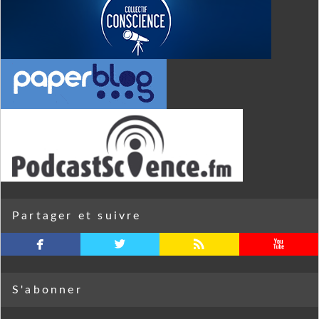
Partager et suivre
facebook
twitterbird
rss
youtube
S'abonner