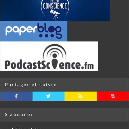
Partager et suivre
facebook
twitterbird
rss
youtube
S'abonner