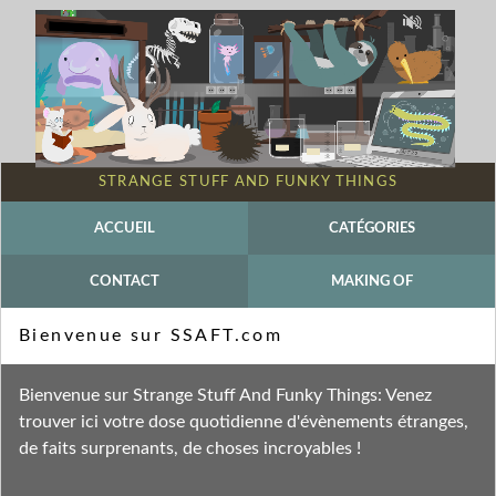
STRANGE STUFF AND FUNKY THINGS
ACCUEIL
CATÉGORIES
CONTACT
MAKING OF
Mot-clé - Winsor McCay
Bienvenue sur SSAFT.com
Fil des entrées
Bienvenue sur Strange Stuff And Funky Things: Venez
Fil des commentaires
trouver ici votre dose quotidienne d'évènements étranges,
de faits surprenants, de choses incroyables !
dimanche 13 juin 2010