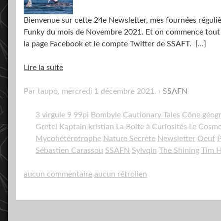
Bienvenue sur cette 24e Newsletter, mes fournées régulièr
Funky du mois de Novembre 2021. Et on commence tout de 
la page Facebook et le compte Twitter de SSAFT.
[…]
Lire la suite
Par taupo,
mercredi 1 décembre 2021
.
SSAFN
3 virgule 9
99pi
Bombyle
Cautionary Tales
Cône géog
Gretel
Kaptain kristian
La Boite à Curiosités
Le Cosmo
Mycohétérotrophe
Nature Secrète
Newsletter
Oeuf
P
Sébastien Carassou
SSAFN
Sylvqin
The Shining
Tim H
aucun commentaire
aucun rétrolien