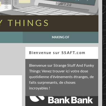
Y THINGS
MAKING OF
Recherche
Bienvenue sur SSAFT.com
Bienvenue sur Strange Stuff And Funky
Things: Venez trouver ici votre dose
Soutenez mon activité
quotidienne d'évènements étranges, de
faits surprenants, de choses
incroyables !