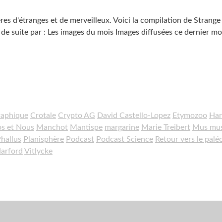
es d'étranges et de merveilleux. Voici la compilation de Strange
suite par : Les images du mois Images diffusées ce dernier mo
raphique
Crotale
Crypto AG
David Castello-Lopez
Etymozoo
Han
s et Nous
Manchot
Mantispe
margarine
Marie Treibert
Mus mus
hallus
Planisphère
Podcast
Podcast Science
Retour vers le palé
arford
Vitlycke