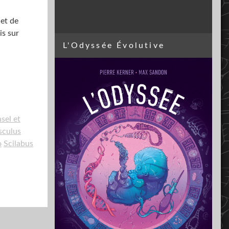
 et de
is sur
L'Odyssée Évolutive
sel et
culus
o
Scilabus