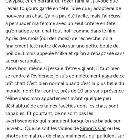
Calypso, et en partant du foyer familial, j’avoue que
j’avais toujours gardé en tête l’idée que j’adopterai de
nouveau un chat. Ça n’a pas été facile, mais j’ai réussi
à persuader ma femme avec un seul critère en tête:
qu’on adopte un chat tout noir comme dans le film.
Après des mois (oui des mois!) de recherche, on a
finalement jeté notre dévolu sur une petite boule de
poil de 3 mois appelée Milka et qu’on a rebaptisée sans
aucun scrupule…
Alors bon, même si j’essaie d’être vigilant, il faut bien
se rendre à l’évidence: je suis complètement gaga de ce
ptit chat! C’est bien normal quand c’est la plus belle du
monde, non? Par contre, près de 10 ans sans présence
féline dans mon appartement m’ont quelque peu
déshabitué de certaines facéties dont les chats sont
capables. Et pourtant, ce ne sont pas les
avertissements qui manquent lorsqu’on se balade sur
le web… Que ce soit les vidéos de
Simon’s Cat
ou les
photos de maitres de chats malmenés qui pullulent sur