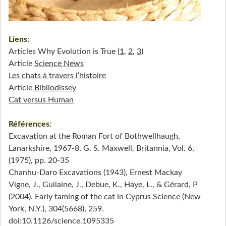
Liens
:
Articles Why Evolution is True (
1
,
2
,
3
)
Article
Science News
Les chats à travers l’histoire
Article
Bibliodissey
Cat versus Human
Références
:
Excavation at the Roman Fort of Bothwellhaugh,
Lanarkshire, 1967-8, G. S. Maxwell, Britannia, Vol. 6,
(1975), pp. 20-35
Chanhu-Daro Excavations (1943), Ernest Mackay
Vigne, J., Guilaine, J., Debue, K., Haye, L., & Gérard, P
(2004). Early taming of the cat in Cyprus Science (New
York, N.Y.), 304(5668), 259.
doi:10.1126/science.1095335