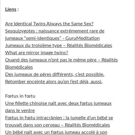
Liens
:
Are Identical Twins Always the Same Sex?
Sesquizygotes : naissance extrêmement rare de
jumeaux “semi-identiques” - GuruMeditation
Jumeaux du troisième type – Réalités Biomédicales
What are mirror image twins?
Quand des jumeaux n’ont pas le même père – Réalités
Biomédicales
Des jumeaux de pères différents, c’est possible.
Retomber enceinte alors qu’on l’est déjà, aussi.
Fœtus in fœtu
Une fillette chinoise naît avec deux fœtus jumeaux
dans le ventre
Fœtus in fœtu intracrânien : la jumelle d’un bébé se
trouvait dans son cerveau – Réalités Biomédicales
Un bébé naît avec un fœtus jumeau accolé à son