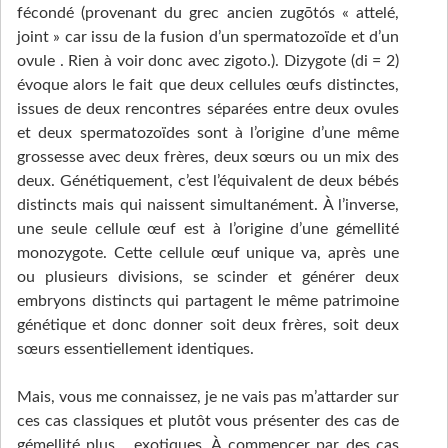
fécondé (provenant du grec ancien zugōtós « attelé,
joint » car issu de la fusion d’un spermatozoïde et d’un
ovule . Rien à voir donc avec zigoto.). Dizygote (di = 2)
évoque alors le fait que deux cellules œufs distinctes,
issues de deux rencontres séparées entre deux ovules
et deux spermatozoïdes sont à l’origine d’une même
grossesse avec deux frères, deux sœurs ou un mix des
deux. Génétiquement, c’est l’équivalent de deux bébés
distincts mais qui naissent simultanément. À l’inverse,
une seule cellule œuf est à l’origine d’une gémellité
monozygote. Cette cellule œuf unique va, après une
ou plusieurs divisions, se scinder et générer deux
embryons distincts qui partagent le même patrimoine
génétique et donc donner soit deux frères, soit deux
sœurs essentiellement identiques.
Mais, vous me connaissez, je ne vais pas m’attarder sur
ces cas classiques et plutôt vous présenter des cas de
gémellité plus… exotiques. À commencer par des cas