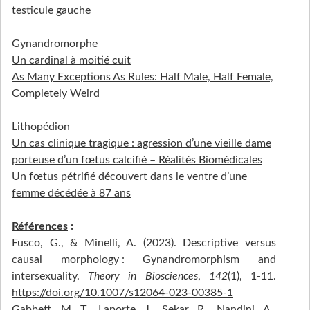
testicule gauche
Gynandromorphe
Un cardinal à moitié cuit
As Many Exceptions As Rules: Half Male, Half Female,
Completely Weird
Lithopédion
Un cas clinique tragique : agression d’une vieille dame
porteuse d’un fœtus calcifié – Réalités Biomédicales
Un fœtus pétrifié découvert dans le ventre d’une
femme décédée à 87 ans
Références
:
Fusco, G., & Minelli, A. (2023). Descriptive versus
causal morphology : Gynandromorphism and
intersexuality.
Theory in Biosciences
,
142
(1), 1‑11.
https://doi.org/10.1007/s12064-023-00385-1
Gabbett, M. T., Laporte, J., Sekar, R., Nandini, A.,