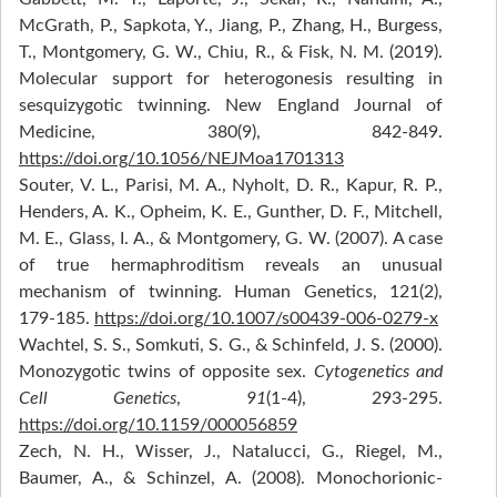
McGrath, P., Sapkota, Y., Jiang, P., Zhang, H., Burgess,
T., Montgomery, G. W., Chiu, R., & Fisk, N. M. (2019).
Molecular support for heterogonesis resulting in
sesquizygotic twinning. New England Journal of
Medicine, 380(9), 842‑849.
https://doi.org/10.1056/NEJMoa1701313
Souter, V. L., Parisi, M. A., Nyholt, D. R., Kapur, R. P.,
Henders, A. K., Opheim, K. E., Gunther, D. F., Mitchell,
M. E., Glass, I. A., & Montgomery, G. W. (2007). A case
of true hermaphroditism reveals an unusual
mechanism of twinning. Human Genetics, 121(2),
179‑185.
https://doi.org/10.1007/s00439-006-0279-x
Wachtel, S. S., Somkuti, S. G., & Schinfeld, J. S. (2000).
Monozygotic twins of opposite sex.
Cytogenetics and
Cell Genetics
,
91
(1‑4), 293‑295.
https://doi.org/10.1159/000056859
Zech, N. H., Wisser, J., Natalucci, G., Riegel, M.,
Baumer, A., & Schinzel, A. (2008). Monochorionic-