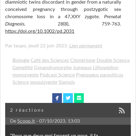
diamniotic twins discordant in gender from a naturally
conceived pregnancy through postzygotic sex
chromosome loss in a 47,XXY zygote.
Prenatal
Diagnosis
,
28
(8), 759‑763.
https://doi.org/10.1002/pd.2031
Par taupo,
jeudi 22 juin 2023.
Lien permanent
Biologie
Café des Sciences
Chimérisme
Double Science
Gemellité
Gynandromorphe
Jumeaux
Lithopédion
monozygote
Podcast Science
Pygopagus parasiticus
Science
sesquizygote
Siamois
facebook
twitterbird
email
2 réactions
De
Scoop.it
- 07/10/2023, 13:03
“Pour que deux moi fassent un nous, il fa...