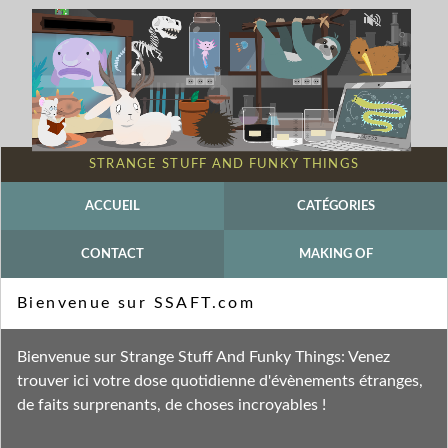
STRANGE STUFF AND FUNKY THINGS
ACCUEIL
CATÉGORIES
CONTACT
MAKING OF
Mot-clé - Siamois
Bienvenue sur SSAFT.com
Fil des entrées
Bienvenue sur Strange Stuff And Funky Things: Venez
Fil des commentaires
trouver ici votre dose quotidienne d'évènements étranges,
de faits surprenants, de choses incroyables !
jeudi 22 juin 2023