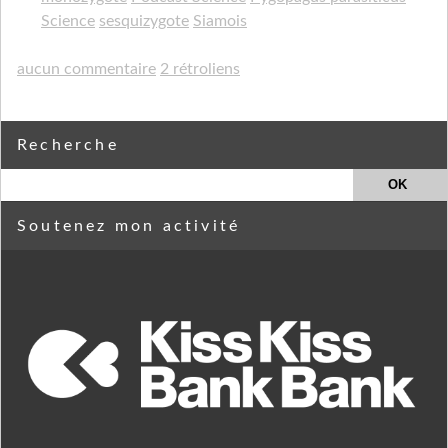
Science
sesquizygote
Siamois
aucun commentaire
2 rétroliens
Recherche
Soutenez mon activité