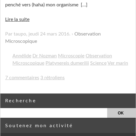
penché vers (haha) mon organisme
[…]
Lire la suite
Par taupo,
jeudi 24 mars 2016
.
Observation
Microscopique
Annélide
Dr Nozman
Microscopie
Observation
Microscopique
Platynereis dumerilii
Science
Ver marin
7 commentaires
3 rétroliens
Recherche
Soutenez mon activité