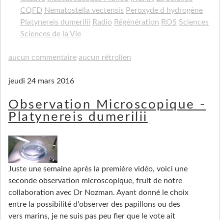
CQFD
Nematostella vectensis
Peroxyde d hydrogène
Platynereis dumerilii
Radio
Régénération
ROS
Sciences
Sciences de la Vie
aucun commentaire
aucun rétrolien
jeudi 24 mars 2016
Observation Microscopique -
Platynereis dumerilii
Juste une semaine après la première vidéo, voici une
seconde observation microscopique, fruit de notre
collaboration avec Dr Nozman. Ayant donné le choix
entre la possibilité d'observer des papillons ou des
vers marins, je ne suis pas peu fier que le vote ait