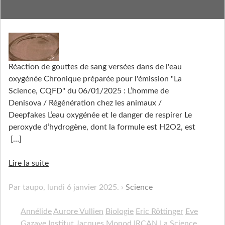
Régénérer à l’eau oxygénée
Réaction de gouttes de sang versées dans de l'eau
oxygénée Chronique préparée pour l'émission "La
Science, CQFD" du 06/01/2025 : L’homme de
Denisova / Régénération chez les animaux /
Deepfakes L’eau oxygénée et le danger de respirer Le
peroxyde d’hydrogène, dont la formule est H2O2, est
[…]
Lire la suite
Par taupo,
lundi 6 janvier 2025
.
Science
Annélide
Aurore Vullien
Biologie
Eric Röttinger
Eve
Gazave
Institut Jacques Monod
IRCAN
La Science