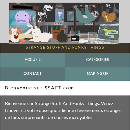
STRANGE STUFF AND FUNKY THINGS
ACCUEIL
CATÉGORIES
CONTACT
MAKING OF
Mot-clé - Annélide
Bienvenue sur SSAFT.com
Fil des entrées
Bienvenue sur Strange Stuff And Funky Things: Venez
Fil des commentaires
trouver ici votre dose quotidienne d'évènements étranges,
de faits surprenants, de choses incroyables !
lundi 6 janvier 2025