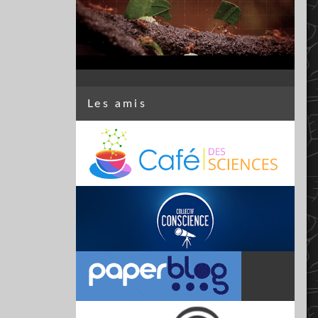
Les amis