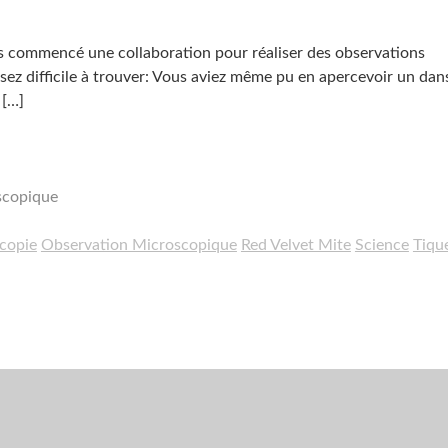
commencé une collaboration pour réaliser des observations
ssez difficile à trouver: Vous aviez même pu en apercevoir un dans
[…]
scopique
copie
Observation Microscopique
Red Velvet Mite
Science
Tiqu