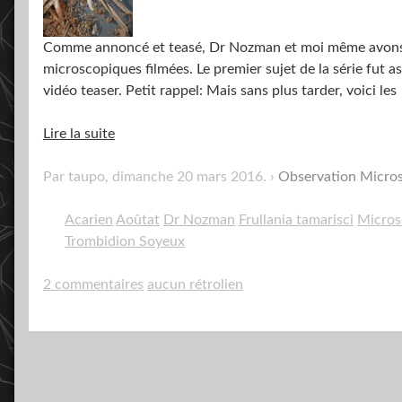
Comme annoncé et teasé, Dr Nozman et moi même avons 
microscopiques filmées. Le premier sujet de la série fut a
vidéo teaser. Petit rappel: Mais sans plus tarder, voici les
Lire la suite
Par taupo,
dimanche 20 mars 2016
.
Observation Micro
Acarien
Aoûtat
Dr Nozman
Frullania tamarisci
Micros
Trombidion Soyeux
2 commentaires
aucun rétrolien