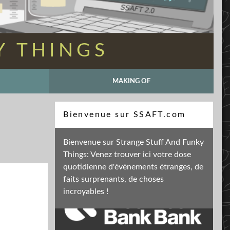
Y THINGS
MAKING OF
Recherche
Bienvenue sur SSAFT.com
Bienvenue sur Strange Stuff And Funky
Things: Venez trouver ici votre dose
Soutenez mon activité
quotidienne d'évènements étranges, de
faits surprenants, de choses
incroyables !