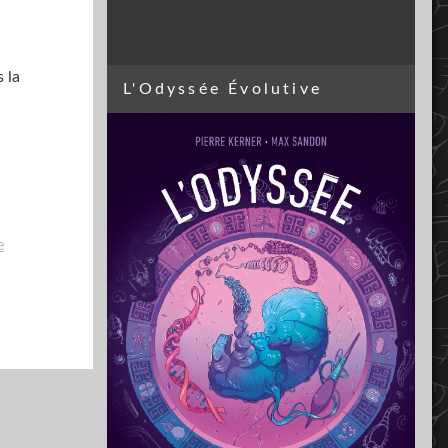
 la
L'Odyssée Évolutive
e