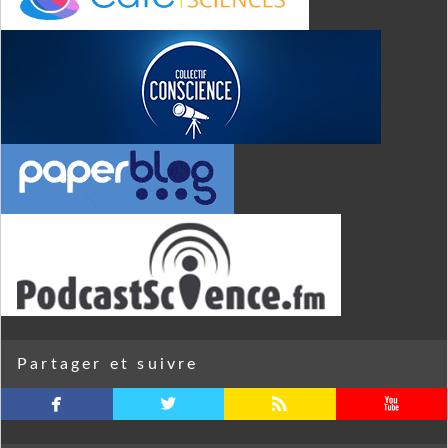
Partager et suivre
facebook
twitterbird
rss
youtube