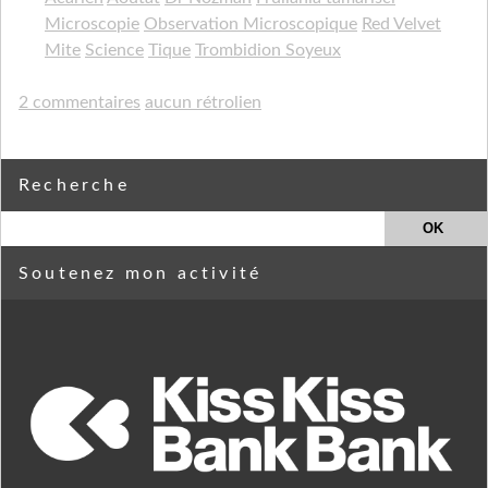
Microscopie
Observation Microscopique
Red Velvet
Mite
Science
Tique
Trombidion Soyeux
2 commentaires
aucun rétrolien
Recherche
Soutenez mon activité