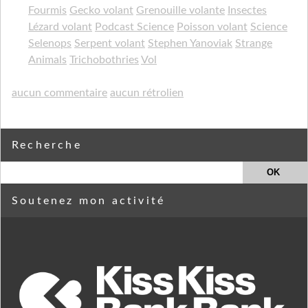
Fourmis
Gecko volant
Grenouille volante
Insectes
Lézard volant
Podcast Science
Poisson volant
Science
Selenops
Serpent volant
Stephen Yanoviak
Strange
Animals
Trichobothries
Vol
aucun commentaire
aucun rétrolien
Recherche
Soutenez mon activité