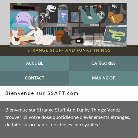
STRANGE STUFF AND FUNKY THINGS
ACCUEIL
CATÉGORIES
CONTACT
MAKING OF
Mot-clé - Ballooning
Bienvenue sur SSAFT.com
Fil des entrées
Bienvenue sur Strange Stuff And Funky Things: Venez
Fil des commentaires
trouver ici votre dose quotidienne d'évènements étranges,
de faits surprenants, de choses incroyables !
mardi 11 janvier 2022