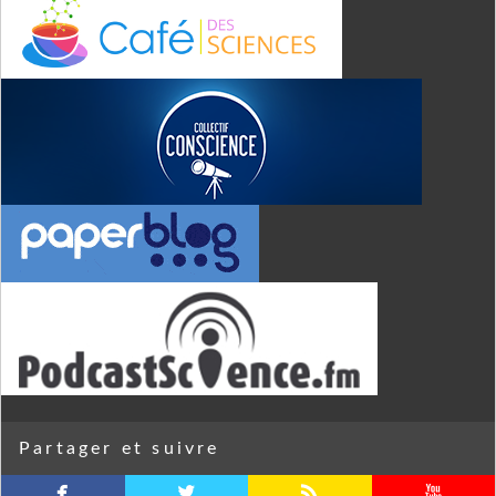
Partager et suivre
facebook
twitterbird
rss
youtube