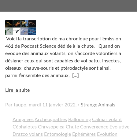
Ça Plane pour eux
Voici la transcription de ma chronique pour l'émission
461 de Podcast Science dédiée à la chute. Quand on
évoque des animaux volants, on s’accorde volontiers à
désigner ceux qui sont capables de vol battu. Insectes,
oiseaux, chauve-souris et ptérodactyle sont ainsi,
parmi l’ensemble des animaux,
[…]
Lire la suite
Par taupo,
mardi 11 janvier 2022
.
Strange Animals
Araignées
Archéognathes
Ballooning
Calmar volant
Céphalotes
Chrysopelea
Chute
Convergence Evolutive
Drazco volans
Entomologie
Ephémères
Evolution