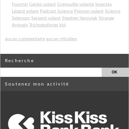
Fourmis
Gecko volant
Grenouille volante
Insectes
Lézard volant
Podcast Science
Poisson volant
Science
Selenops
Serpent volant
Stephen Yanoviak
Strange
Animals
Trichobothries
Vol
aucun commentaire
aucun rétrolien
Recherche
Soutenez mon activité