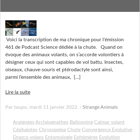
Ça Plane pour eux
Voici la transcription de ma chronique pour l'émission
461 de Podcast Science dédiée à la chute. Quand on
évoque des animaux volants, on s’accorde volontiers à
désigner ceux qui sont capables de vol battu. Insectes,
oiseaux, chauve-souris et ptérodactyle sont ainsi,
parmi l’ensemble des animaux,
[…]
Lire la suite
Par taupo,
mardi 11 janvier 2022
.
Strange Animals
Araignées
Archéognathes
Ballooning
Calmar volant
Céphalotes
Chrysopelea
Chute
Convergence Evolutive
Drazco volans
Entomologie
Ephémères
Evolution