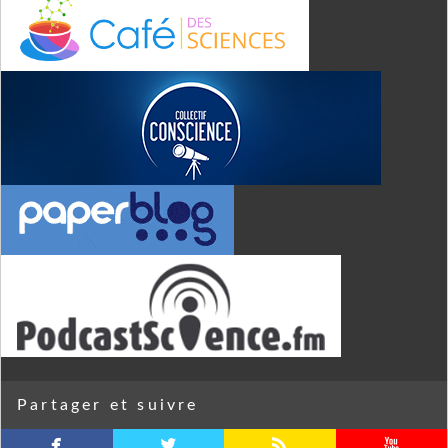
Partager et suivre
facebook
twitterbird
rss
youtube