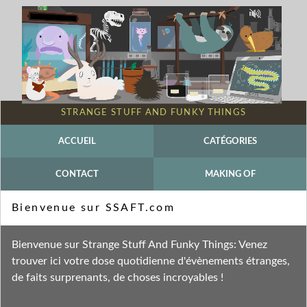
STRANGE STUFF AND FUNKY THINGS
ACCUEIL
CATÉGORIES
CONTACT
MAKING OF
Mot-clé - Serpent volant
Bienvenue sur SSAFT.com
Fil des entrées
Bienvenue sur Strange Stuff And Funky Things: Venez
Fil des commentaires
trouver ici votre dose quotidienne d'évènements étranges,
de faits surprenants, de choses incroyables !
mardi 11 janvier 2022