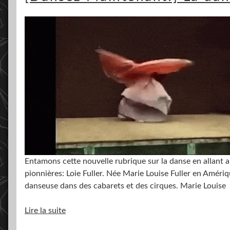
Entamons cette nouvelle rubrique sur la danse en allant 
pionnières: Loie Fuller. Née Marie Louise Fuller en Amériq
danseuse dans des cabarets et des cirques. Marie Louise
Lire la suite