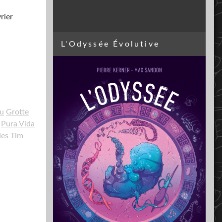
rier
L'Odyssée Évolutive
au
Grotte
Pura Vida
des
Tim