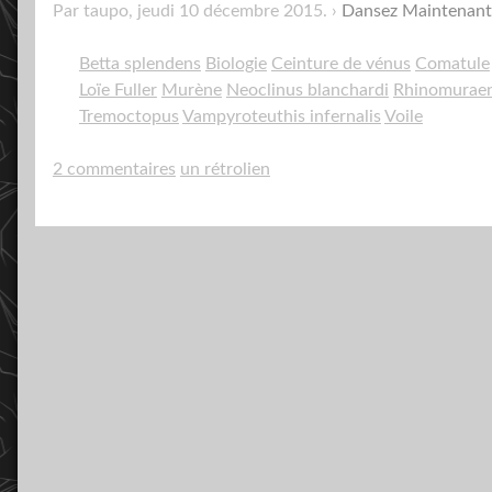
Par taupo,
jeudi 10 décembre 2015
.
Dansez Maintenant
Betta splendens
Biologie
Ceinture de vénus
Comatule
Loïe Fuller
Murène
Neoclinus blanchardi
Rhinomuraen
Tremoctopus
Vampyroteuthis infernalis
Voile
2 commentaires
un rétrolien