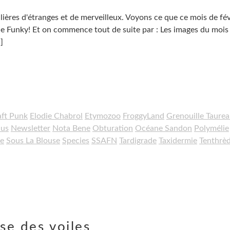
ières d'étranges et de merveilleux. Voyons ce que ce mois de fév
de Funky! Et on commence tout de suite par : Les images du mois
]
ft Punk
Elodie Chabrol
Etymozoo
FroggyLand
Grenouille Taure
nus
Newsletter
Nota Bene
Obturation
Océane Sandon
Polymélie
re
Sous La Blouse
Species
SSAFN
Tardigrade
Taxidermie
Tenthrè
se des voiles