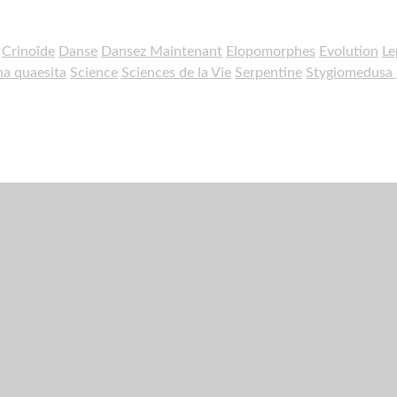
Crinoïde
Danse
Dansez Maintenant
Elopomorphes
Evolution
Le
a quaesita
Science
Sciences de la Vie
Serpentine
Stygiomedusa 