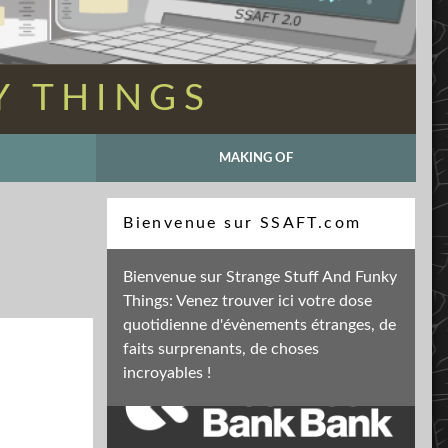
Y THINGS
MAKING OF
Recherche
Bienvenue sur SSAFT.com
Bienvenue sur Strange Stuff And Funky
Things: Venez trouver ici votre dose
Soutenez mon activité
quotidienne d'évènements étranges, de
faits surprenants, de choses
incroyables !