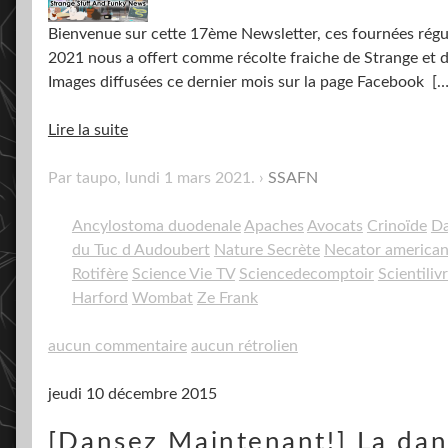
Bienvenue sur cette 17ème Newsletter, ces fournées régul
2021 nous a offert comme récolte fraiche de Strange et 
Images diffusées ce dernier mois sur la page Facebook
[…
Lire la suite
Par taupo,
lundi 1 mars 2021
.
SSAFN
Ancylostoma duodenale
Apaches
Avocats
Crinoïde
Da
du Tuc d Audoubert
Nature Secrète
Necator america
Rotifère
Science Vie TV
Sciencedecomptoir
Scientiliv
Harford
Wombat
Ze Frank
aucun commentaire
aucun rétrolien
jeudi 10 décembre 2015
[Dansez Maintenant!] La dan