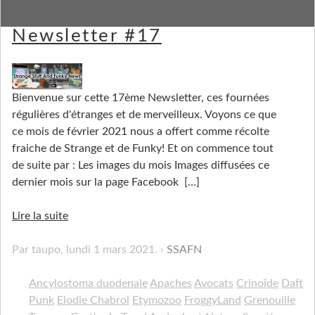
Strange Stuff and Funky
Newsletter #17
Bienvenue sur cette 17ème Newsletter, ces fournées
régulières d'étranges et de merveilleux. Voyons ce que
ce mois de février 2021 nous a offert comme récolte
fraiche de Strange et de Funky! Et on commence tout
de suite par : Les images du mois Images diffusées ce
dernier mois sur la page Facebook
[…]
Lire la suite
Par taupo,
lundi 1 mars 2021
.
SSAFN
Ancylostoma duodenale
Apaches
Avocats
Crinoïde
Daft
Punk
Elodie Chabrol
Etymozoo
FroggyLand
Grenouille