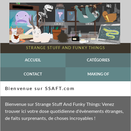
STRANGE STUFF AND FUNKY THINGS
ACCUEIL
CATÉGORIES
CONTACT
MAKING OF
Mot-clé - Grenouille Taureau
Bienvenue sur SSAFT.com
Fil des entrées
Bienvenue sur Strange Stuff And Funky Things: Venez
Fil des commentaires
trouver ici votre dose quotidienne d'évènements étranges,
de faits surprenants, de choses incroyables !
lundi 1 mars 2021