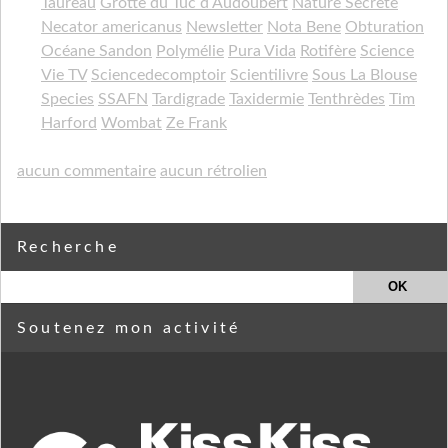
Taureau
Grotte du Tuc d Audoubert
Nature Secrète
Necator americanus
Newsletter
Nota Bene
Obturation
Océane Sandon
Polymélie
Pura Vida
Rotifère
Science
Vie TV
Sciencedecomptoir
Scientilivre
Sous La Blouse
Species
SSAFN
Tardigrade
Taxidermie
Tenthrèdes
Tim
Harford
Wombat
Ze Frank
aucun commentaire
aucun rétrolien
Recherche
Soutenez mon activité