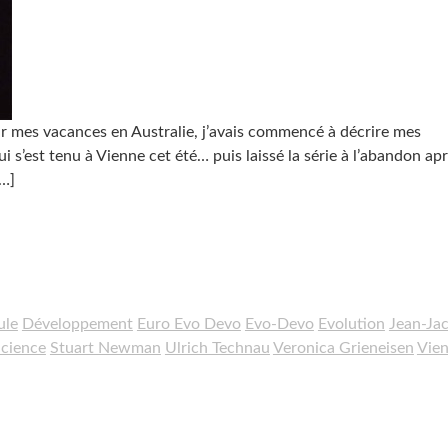
r mes vacances en Australie, j’avais commencé à décrire mes
s’est tenu à Vienne cet été… puis laissé la série à l’abandon ap
…]
ule
Développement
Euro Evo Devo
Evo-Devo
Evolution
Jean-Ja
cience
Stuart Newman
Ulrich Technau
Veronica Grieneisen
Vie