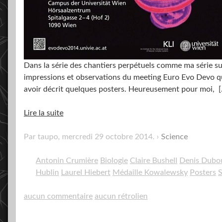
Dans la série des chantiers perpétuels comme ma série su
impressions et observations du meeting Euro Evo Devo qui 
avoir décrit quelques posters. Heureusement pour moi,
[
Lire la suite
Par taupo,
mercredi 29 octobre 2014
.
Science
Antonin Crumière
Biologie
Claire Bushell
Denis Dubo
Hublin
Laurel Hiebert
Médaille Kowalewsky
Posters
S
aucun commentaire
aucun rétrolien