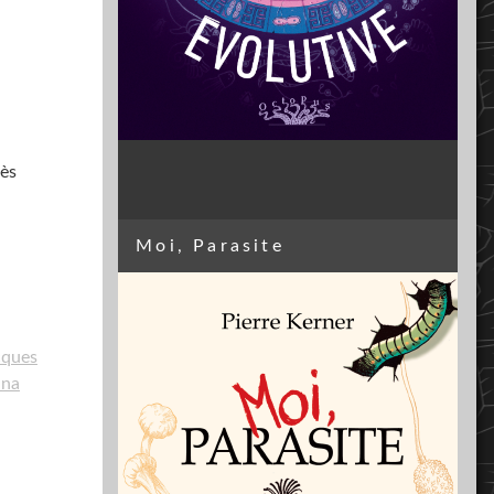
rès
Moi, Parasite
cques
nna