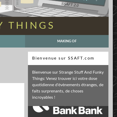
Y THINGS
MAKING OF
Recherche
Bienvenue sur SSAFT.com
Bienvenue sur Strange Stuff And Funky
Things: Venez trouver ici votre dose
Soutenez mon activité
quotidienne d'évènements étranges, de
faits surprenants, de choses
incroyables !