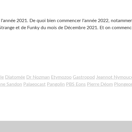
t l'année 2021. De quoi bien commencer l'année 2022, notamme
 de Strange et de Funky du mois de Décembre 2021. Et on commenc
le
Diatomée
Dr Nozman
Etymozoo
Gastropod
Jeannot Nymouc
ne Sandon
Palaeocast
Pangolin
PBS Eons
Pierre Déom
Plongeo