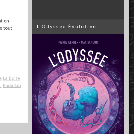
nt en
L'Odyssée Évolutive
e tout
e
La Boite
n
Radiolab