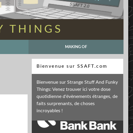
Y THINGS
MAKING OF
Recherche
Bienvenue sur SSAFT.com
Bienvenue sur Strange Stuff And Funky
Things: Venez trouver ici votre dose
Soutenez mon activité
quotidienne d'évènements étranges, de
faits surprenants, de choses
incroyables !