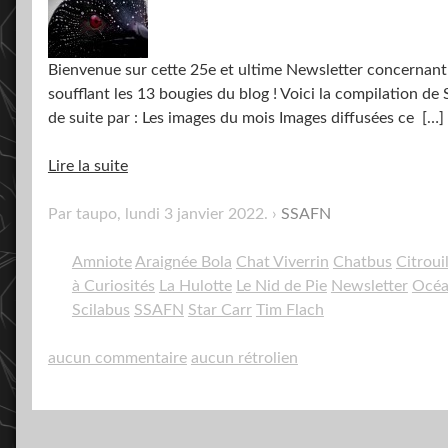
Bienvenue sur cette 25e et ultime Newsletter concernan
soufflant les 13 bougies du blog ! Voici la compilation
de suite par : Les images du mois Images diffusées ce
[…]
Lire la suite
Par taupo,
lundi 3 janvier 2022
.
SSAFN
Amniote
Araignée Bola
Chat Viverrin
Chatbus
Citrouil
à Curiosités
La Hulotte
Le Nid de Pie
Newsletter
Océa
Scilabus
SSAFN
Star Carr
Tim Flach
aucun commentaire
aucun rétrolien