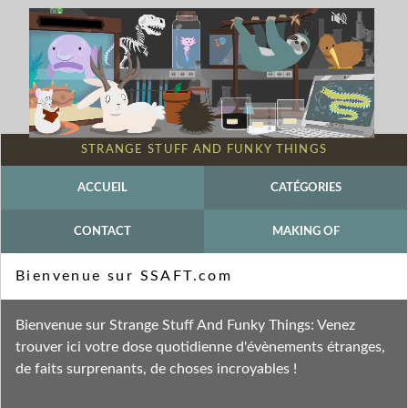
STRANGE STUFF AND FUNKY THINGS
ACCUEIL
CATÉGORIES
CONTACT
MAKING OF
Mot-clé - Pierre Déom
Bienvenue sur SSAFT.com
Fil des entrées
Bienvenue sur Strange Stuff And Funky Things: Venez
Fil des commentaires
trouver ici votre dose quotidienne d'évènements étranges,
de faits surprenants, de choses incroyables !
lundi 3 janvier 2022