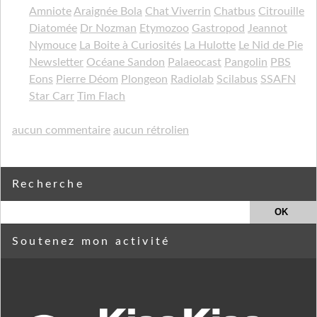
Amniote
Araignée Bola
Chat Viverrin
Chatbus
Citrouille
Diatomée
Dr Nozman
Etymozoo
Gastropod
Jeannot
Nymouce
La Boite à Curiosités
La Hulotte
Le Nid de Pie
Newsletter
Océane Sandon
Palaeocast
Pangolin
PBS
Eons
Pierre Déom
Plongeon
Radiolab
Scilabus
SSAFN
Star Carr
Tim Flach
aucun commentaire
aucun rétrolien
Recherche
Soutenez mon activité