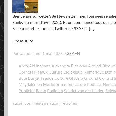
Bienvenue sur cette 38e Newsletter, mes fournées régulièr
Funky du mois d'avril 2023. Et on commence tout de suite
Facebook et le compte Twitter de SSAFT.
[…]
Lire la suite
Par taupo,
lundi 1 mai 2023
.
SSAFN
Ahoy
Aki Inomata
Alexandra Elbakyan
Axolotl
Biodive
Cornets Nasaux
Culture Biologique Numérique
Défi 
Byte Burger
France Culture
Glycera
Ground Control
Magdalénien
Mésinformation
Nature Podcast
Nemato
Publicité
Radio
Radiolab
Sander van der Linden
Scien
aucun commentaire
aucun rétrolien