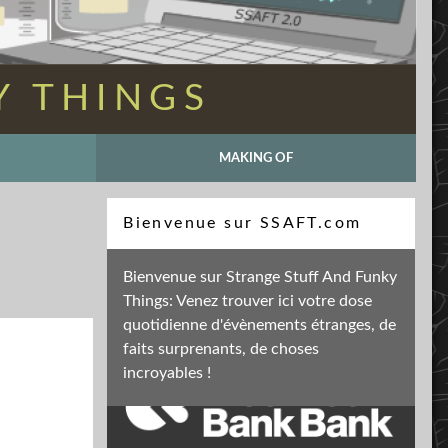
Y THINGS
MAKING OF
Recherche
Bienvenue sur SSAFT.com
Bienvenue sur Strange Stuff And Funky
Things: Venez trouver ici votre dose
Soutenez mon activité
quotidienne d'évènements étranges, de
faits surprenants, de choses
incroyables !