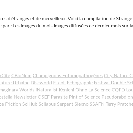
es d'étranges et de merveilleux. Voici la compilation de Strange
 par : Les images du mois Images diffusées ce dernier mois sur l
rCité
CBioNum
Champignons Entomopathogènes
City Nature C
Nature Urbaine
Discworld
E. coli
Echographie
Festival Double Sc
Imaginary Worlds
iNaturalist
Kenichi Ohno
La Science CQFD
Lou
stella
Newsletter
OSEF
Parasite
Pint of Science
Pseudorabdion
ce Friction
SciHub
Scilabus
Serpent
Slexno
SSAFN
Terry Pratche