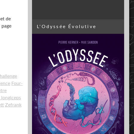
 et de
a page
L'Odyssée Évolutive
hallenge
ience
Four-
tre
 longiceps
tt
Zefrank