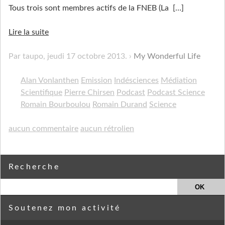
Tous trois sont membres actifs de la FNEB (La
[…]
Lire la suite
Par taupo,
jeudi 17 octobre 2013
.
My Wonderful Life
Alan Vonlanthen
Emission
Indésciences
Médiation
Scientifique
Pierre Chirsen
Podcast
Podcast Science
Romain Bourboulou
Romain Durand
Science
aucun commentaire
aucun rétrolien
Recherche
Soutenez mon activité