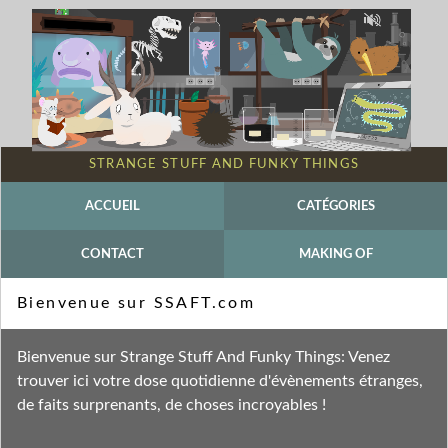
STRANGE STUFF AND FUNKY THINGS
ACCUEIL
CATÉGORIES
CONTACT
MAKING OF
Mot-clé - Emission
Bienvenue sur SSAFT.com
Fil des entrées
Bienvenue sur Strange Stuff And Funky Things: Venez
Fil des commentaires
trouver ici votre dose quotidienne d'évènements étranges,
de faits surprenants, de choses incroyables !
vendredi 6 mars 2015