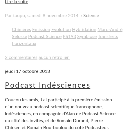
Lire la suite
Par taupo,
samedi 8 novembre 2014
.
Science
Chimères
Emission
Evolution
Hybridation
Marc-André
Selosse
Podcast Science
PS193
Symbiose
Transferts
horizontaux
2 commentaires
aucun rétrolien
jeudi 17 octobre 2013
Podcast Indésciences
Coucou les amis, J’ai participé à la première émission
d’un nouveau podcast scientifique francophone,
Indésciences, en compagnie d’Alan de Podcast Science
du côté des invités, et de Romain Durand, Pierre
Chirsen et Romain Bourboulou du côté Podcasteur.