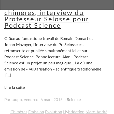
Retranscription : Evolution et
chimères, interview du
Professeur Selosse pour
Podcast Science
Grâce au fantastique travail de Romain Domart et
Johan Mazoyer, l'interview du Pr. Selosse est
retranscrite et publiée simultanément ici et sur
Podcast Science! Bonne lecture! Alan : Podcast
Science est un projet un peu magique… Là où une
émission de « vulgarisation » scientifique traditionnelle
[…]
Lire la suite
Par taupo,
vendredi 6 mars 2015
.
Science
Chimères
Emission
Evolution
Hybridation
Marc-André