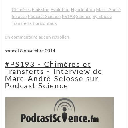
Chimères
Emission
Evolution
Hybridation
Marc-André
Selosse
Podcast Science
PS193
Science
Symbiose
Transferts horizontaux
un commentaire
aucun rétrolien
samedi 8 novembre 2014
#PS193 - Chimères et
Transferts - Interview de
Marc-André Selosse sur
Podcast Science