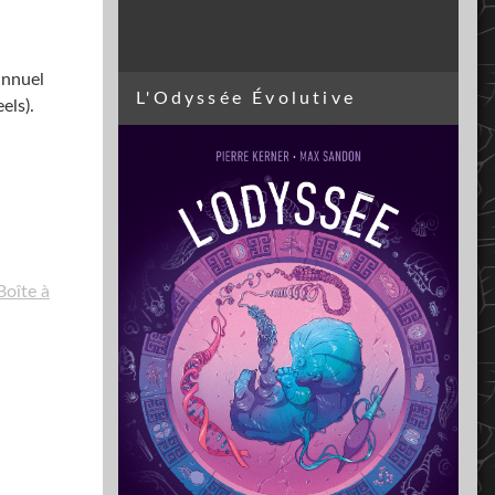
annuel
L'Odyssée Évolutive
els).
Boîte à