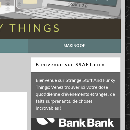
Y THINGS
MAKING OF
Recherche
Bienvenue sur SSAFT.com
Bienvenue sur Strange Stuff And Funky
Things: Venez trouver ici votre dose
Soutenez mon activité
quotidienne d'évènements étranges, de
faits surprenants, de choses
incroyables !