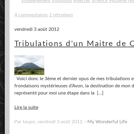
Enseignement
Evolution
Insectes
Science
Système res
4 commentaires
2 rétroliens
vendredi 3 août 2012
Tribulations d'un Maitre de 
Voici donc le 3ème et dernier opus de mes tribulations en
frondaisons mystérieuses d’Avon, la destination de mon de
représenté pour moi une étape dans la
[…]
Lire la suite
Par taupo,
vendredi 3 août 2012
.
My Wonderful Life