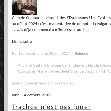
Clap de fin pour la saison 1 des #Evolessons ! Les EvoLess
au début 2024 : c'est ma tentative de dompter la vulgarisa
J'avais déjà commencé à m'intéresser au
[…]
Lire la suite
Par taupo,
dimanche 23 juin 2024
.
Science
Aliciane Guitard
Biologie
Cairn
Clément Nicole
Cléor
Curiosités
Marie Treibert
Reel
Science
Short
TikTok
Yo
aucun commentaire
aucun rétrolien
lundi 14 octobre 2019
Trachée n'est pas jouer