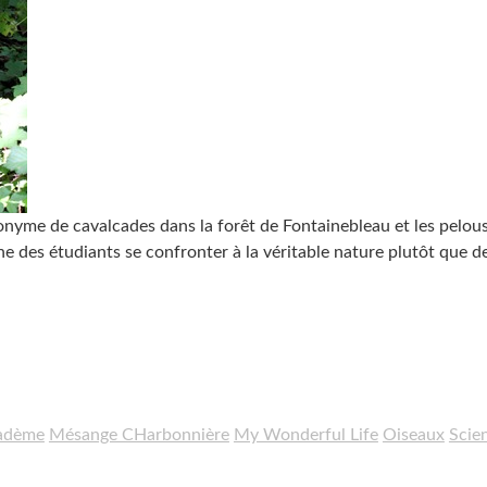
onyme de cavalcades dans la forêt de Fontainebleau et les pelou
des étudiants se confronter à la véritable nature plutôt que de
iadème
Mésange CHarbonnière
My Wonderful Life
Oiseaux
Scie