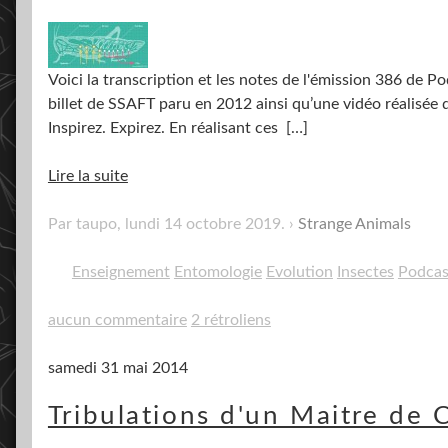
Voici la transcription et les notes de l'émission 386 de 
billet de SSAFT paru en 2012 ainsi qu’une vidéo réalisée d
Inspirez. Expirez. En réalisant ces
[…]
Lire la suite
Par taupo,
lundi 14 octobre 2019
.
Strange Animals
Enseignement
Entomologie
Evolution
Insectes
Podcas
aucun commentaire
2 rétroliens
samedi 31 mai 2014
Tribulations d'un Maitre de C