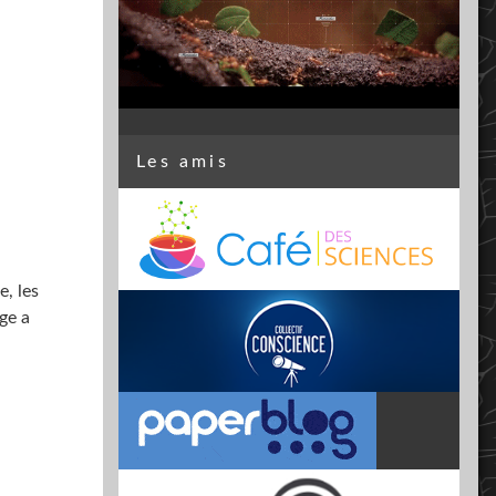
Les amis
, les
ge a