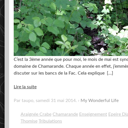
C’est la 3ème année que pour moi, le mois de mai est syn
domaine de Chamarande. Chaque année en effet, j’emmène 
discuter sur les bancs de la Fac. Cela explique
[…]
Lire la suite
Par taupo,
samedi 31 mai 2014
.
My Wonderful Life
Araignée Crabe
Chamarande
Enseignement
Epeire D
Thomise
Tribulations