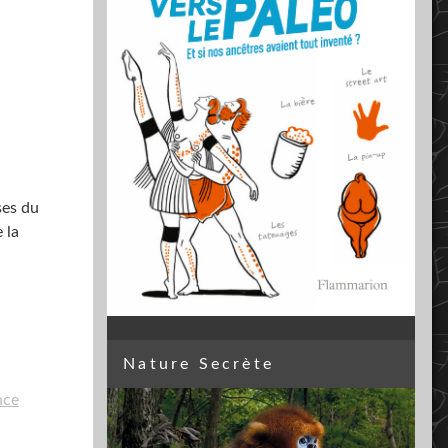
ses du
 la
Nature Secrète
nce