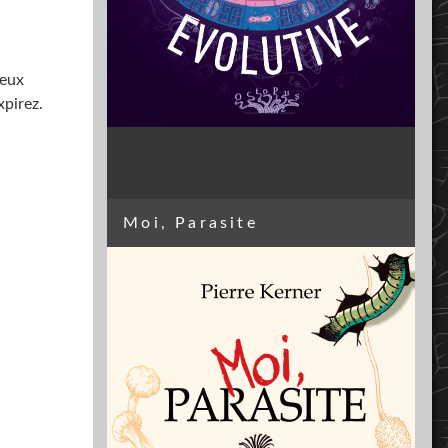
ieux
xpirez.
Moi, Parasite