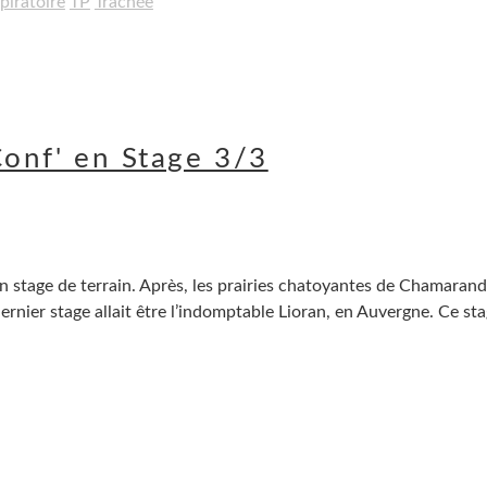
piratoire
TP
Trachée
Conf' en Stage 3/3
 stage de terrain. Après, les prairies chatoyantes de Chamarande
rnier stage allait être l’indomptable Lioran, en Auvergne. Ce sta