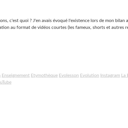
ons, c'est quoi ? J'en avais évoqué l'existence lors de mon bilan 
tion au format de vidéos courtes (les fameux, shorts et autres re
a
Enseignement
Etymothèque
Evolesson
Evolution
Instagram
La 
uTube