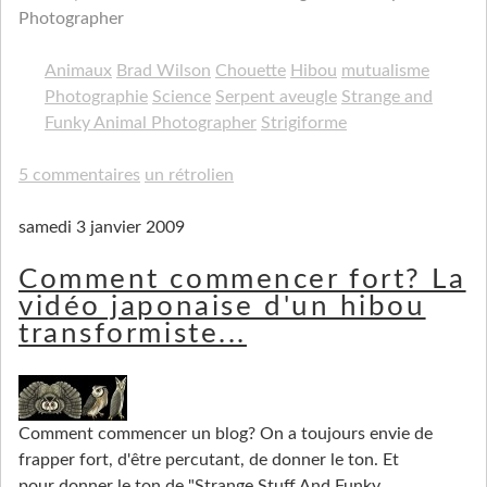
Photographer
Animaux
Brad Wilson
Chouette
Hibou
mutualisme
Photographie
Science
Serpent aveugle
Strange and
Funky Animal Photographer
Strigiforme
5 commentaires
un rétrolien
samedi 3 janvier 2009
Comment commencer fort? La
vidéo japonaise d'un hibou
transformiste...
Comment commencer un blog? On a toujours envie de
frapper fort, d'être percutant, de donner le ton. Et
pour donner le ton de "Strange Stuff And Funky