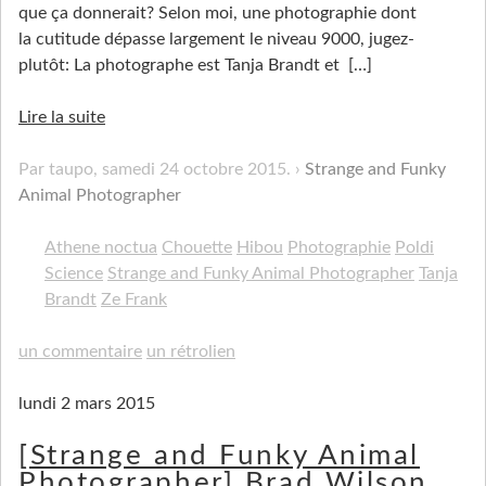
que ça donnerait? Selon moi, une photographie dont
la cutitude dépasse largement le niveau 9000, jugez-
plutôt: La photographe est Tanja Brandt et
[…]
Lire la suite
Par taupo,
samedi 24 octobre 2015
.
Strange and Funky
Animal Photographer
Athene noctua
Chouette
Hibou
Photographie
Poldi
Science
Strange and Funky Animal Photographer
Tanja
Brandt
Ze Frank
un commentaire
un rétrolien
lundi 2 mars 2015
[Strange and Funky Animal
Photographer] Brad Wilson