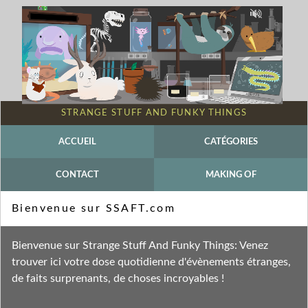
STRANGE STUFF AND FUNKY THINGS
ACCUEIL
CATÉGORIES
CONTACT
MAKING OF
Mot-clé - Hibou
Bienvenue sur SSAFT.com
Fil des entrées
Bienvenue sur Strange Stuff And Funky Things: Venez
Fil des commentaires
trouver ici votre dose quotidienne d'évènements étranges,
de faits surprenants, de choses incroyables !
samedi 24 octobre 2015