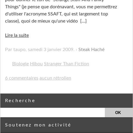
Things" (je pense que dorénavant, vous me permettrez
d'utiliser l'acronyme SSAFT, qui est largement top
classe), quoi de mieux qu'une vidéo
[…]
Lire la suite
Par taupo,
samedi 3 janvier 2009
.
Steak Haché
Biologie
Hibou
Stranger Than Fiction
6 commentaires
aucun rétrolien
Recherche
Soutenez mon activité